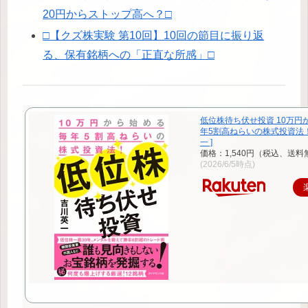
20円からストップ高へ？□
□【クズ株実験 第10回】10回の節目に振り返
る、保有銘柄への「正直な所感」□
低位株待ち伏せ投資 10万円
年5割高ねらいの株式投資法！
一 ]
価格：1,540円（税込、送料
(2026/6/5時点)