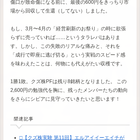
傷口が致命傷になる前に、最後の600円をきっちり市
場から回収して生還（してない）しました。
もし、3月〜4月の「経営刷新のお祭り」の時に欲張
らずに売っていれば……というタラレバはありま
す。しかし、この失敗のリアルな痛みと、それを
「成行で即座に逃げ切る」という実戦のスピード感
を味わえたことは、何物にも代えがたい収穫です。
1勝1敗。クズ株PFは残り8銘柄となりました。 この
2,600円の勉強代を胸に、残ったメンバーたちの動向
をさらにシビアに見守っていきたいと思います！
関連記事
□【クズ株実験 第11回】エルアイイーエイチが