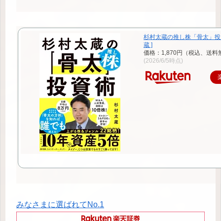
杉村太蔵の推し株「骨太」投資術
蔵 ]
価格：1,870円（税込、送料
(2026/6/5時点)
みなさまに選ばれてNo.1