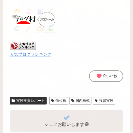
人気ブログランキング
favorite
0
いいね
実験投資レポート
低位株
国内株式
投資実験
シェアお願いします😄