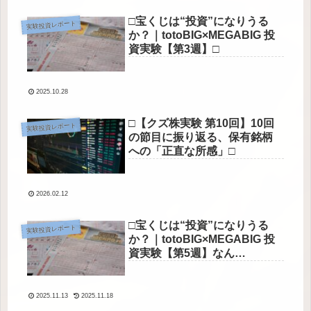
□宝くじは“投資”になりうる
実験投資レポート
か？｜totoBIG×MEGABIG 投
資実験【第3週】□
2025.10.28
□【クズ株実験 第10回】10回
実験投資レポート
の節目に振り返る、保有銘柄
への「正直な所感」□
2026.02.12
□宝くじは“投資”になりうる
実験投資レポート
か？｜totoBIG×MEGABIG 投
資実験【第5週】なん
と・・・！□
2025.11.13
2025.11.18