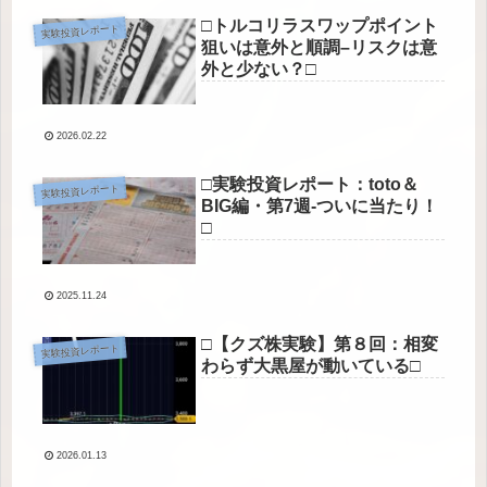
□トルコリラスワップポイント
実験投資レポート
狙いは意外と順調–リスクは意
外と少ない？□
2026.02.22
□実験投資レポート：toto＆
実験投資レポート
BIG編・第7週-ついに当たり！
□
2025.11.24
□【クズ株実験】第８回：相変
実験投資レポート
わらず大黒屋が動いている□
2026.01.13