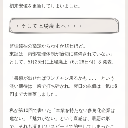
初来安値を更新してしまいました。
・そして上場廃止へ・・・
監理銘柄の指定からわずか10日ほど。
東証は「内部管理体制が適切に整備されていない」
として、5月25日に上場廃止（6月26日付）を発表。
「書類が出せればワンチャン戻るかも……」という
淡い期待は一瞬で打ち砕かれ、翌日の株価は一気に
6
円
まで大暴落しました。
私が第10回で書いた「本業を持たない多角化企業は
危ない」「魅力がない」という直感は、最悪の形
で、それも凄まじいスピードで的中してしまったこ