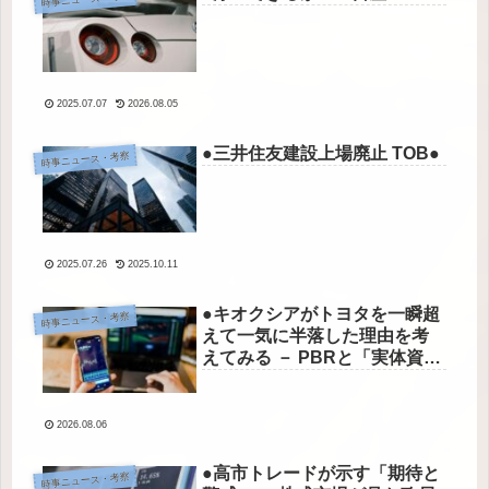
2025.07.07
2026.08.05
●三井住友建設上場廃止 TOB●
時事ニュース・考察
2025.07.26
2025.10.11
●キオクシアがトヨタを一瞬超
時事ニュース・考察
えて一気に半落した理由を考
えてみる － PBRと「実体資
産」から読み解く株価の構造●
2026.08.06
●高市トレードが示す「期待と
時事ニュース・考察