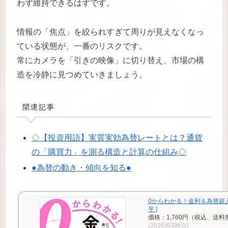
わず維持できるはずです。
情報の「焦点」を絞られすぎて周りが見えなくなっ
ている状態が、一番のリスクです。
常にカメラを「引きの映像」に切り替え、市場の構
造を冷静に見つめていきましょう。
関連記事
◇【投資用語】実質実効為替レートとは？通貨
の「購買力」を測る構造と計算の仕組み◇
●為替の動き・傾向を知る●
0からわかる！金利＆為替超入門
平 ]
価格：1,760円（税込、送料
(2026/6/3時点)