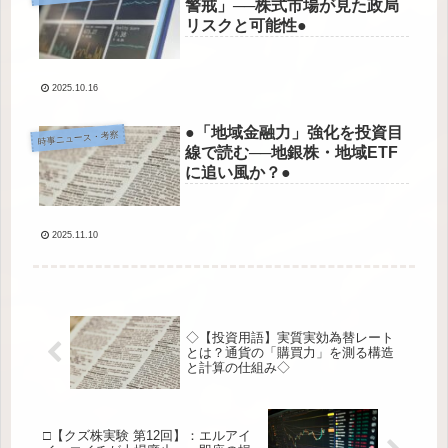
警戒」──株式市場が見た政局
リスクと可能性●
2025.10.16
●「地域金融力」強化を投資目
時事ニュース・考察
線で読む──地銀株・地域ETF
に追い風か？●
2025.11.10
◇【投資用語】実質実効為替レート
とは？通貨の「購買力」を測る構造
と計算の仕組み◇
□【クズ株実験 第12回】：エルアイ