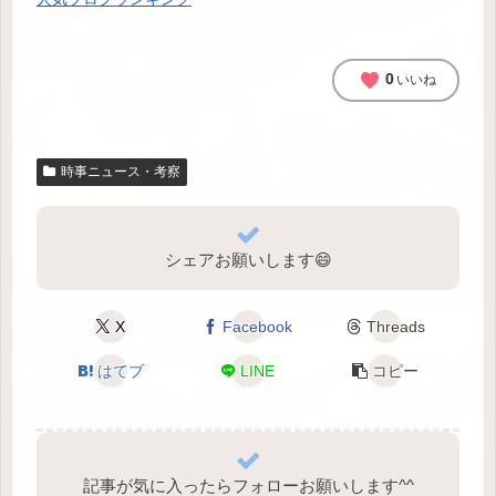
favorite
0
いいね
時事ニュース・考察
シェアお願いします😄
X
Facebook
Threads
はてブ
LINE
コピー
記事が気に入ったらフォローお願いします^⁠^⁠