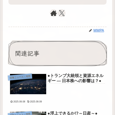
MMPA
関連記事
●トランプ大統領と資源エネル
時事ニュース・考察
ギー ― 日本株への影響は？●
2025.09.08
2025.09.09
●浮上できるか!?～日産～●
時事ニュース・考察