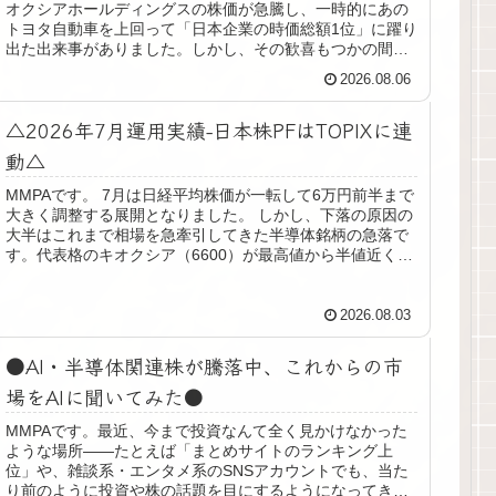
オクシアホールディングスの株価が急騰し、一時的にあの
トヨタ自動車を上回って「日本企業の時価総額1位」に躍り
出た出来事がありました。しかし、その歓喜もつかの間、
株価はあっという間に半額近く...
2026.08.06
△2026年7月運用実績-日本株PFはTOPIXに連
動△
MMPAです。 7月は日経平均株価が一転して6万円前半まで
大きく調整する展開となりました。 しかし、下落の原因の
大半はこれまで相場を急牽引してきた半導体銘柄の急落で
す。代表格のキオクシア（6600）が最高値から半値近くま
で叩き売られ、SNS...
2026.08.03
●AI・半導体関連株が騰落中、これからの市
場をAIに聞いてみた●
MMPAです。最近、今まで投資なんて全く見かけなかった
ような場所——たとえば「まとめサイトのランキング上
位」や、雑談系・エンタメ系のSNSアカウントでも、当た
り前のように投資や株の話題を目にするようになってきま