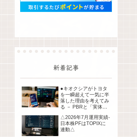
新着記事
●キオクシアがトヨタ
を一瞬超えて一気に半
落した理由を考えてみ
る － PBRと「実体資
産」から読み解く株価
△2026年7月運用実績-
の構造●
日本株PFはTOPIXに
連動△