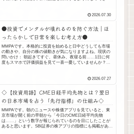
した。「今まで投資に全く関心が...
2026.07.30
●投資でメンタルが壊れるのを防ぐ方法｜ほ
ったらかしで日常を楽しむ考え方●
MMPAです。本格的に投資を始めると日中どうしても市場
の動きや、自分の株の値動きが気になりますよね。現状の
問いかけ： 朝起きてすぐ、昼休み、夜寝る前……1日に何
度もスマホで評価損益を見て一喜一憂していませんか？本
当はどうしたいか： 「将来の...
2026.07.27
◇【投資用語】CME日経平均先物とは？翌日
の日本市場を占う「先行指標」の仕組み◇
MMPAです。朝のニュースや株価アプリを見ていると、東
京市場が開く前の早朝から「今日のCME日経平均先物
は……」という数字が報じられているのを目にしたことが
あると思います。SBI証券の株アプリの指標にも掲載があり
ますね。「東京の市場はまだ開...