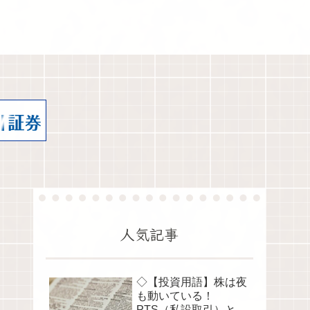
人気記事
◇【投資用語】株は夜
も動いている！
PTS（私設取引）と