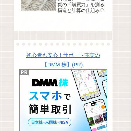
貨の「購買力」を測る
構造と計算の仕組み◇
初心者も安心！サポート充実の
【DMM 株】(PR)