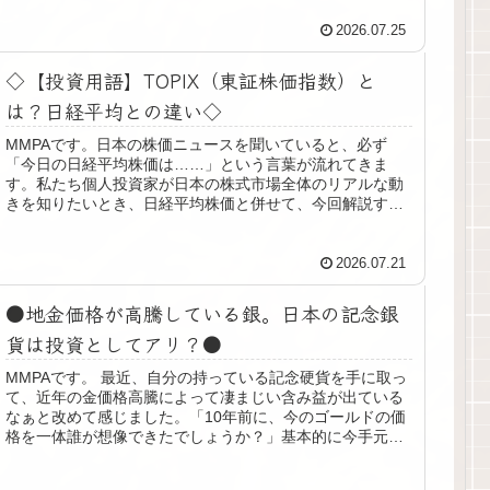
2026.07.25
◇【投資用語】TOPIX（東証株価指数）と
は？日経平均との違い◇
MMPAです。日本の株価ニュースを聞いていると、必ず
「今日の日経平均株価は……」という言葉が流れてきま
す。私たち個人投資家が日本の株式市場全体のリアルな動
きを知りたいとき、日経平均株価と併せて、今回解説する
「TOPIX（トピックス）」も確認...
2026.07.21
●地金価格が高騰している銀。日本の記念銀
貨は投資としてアリ？●
MMPAです。 最近、自分の持っている記念硬貨を手に取っ
て、近年の金価格高騰によって凄まじい含み益が出ている
なぁと改めて感じました。「10年前に、今のゴールドの価
格を一体誰が想像できたでしょうか？」基本的に今手元に
ある記念硬貨は貰い物ばかり...