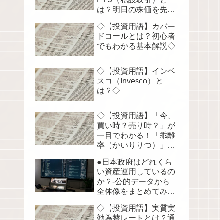
は？明日の株価を先読
みする！◇
◇【投資用語】カバー
ドコールとは？初心者
でもわかる基本解説◇
◇【投資用語】インベ
スコ（Invesco）と
は？◇
◇【投資用語】「今、
買い時？売り時？」が
一目でわかる！「乖離
率（かいりりつ）」を
徹底解説◇
●日本政府はどれくら
い資産運用しているの
か？-公的データから
全体像をまとめてみま
した●
◇【投資用語】実質実
効為替レートとは？通