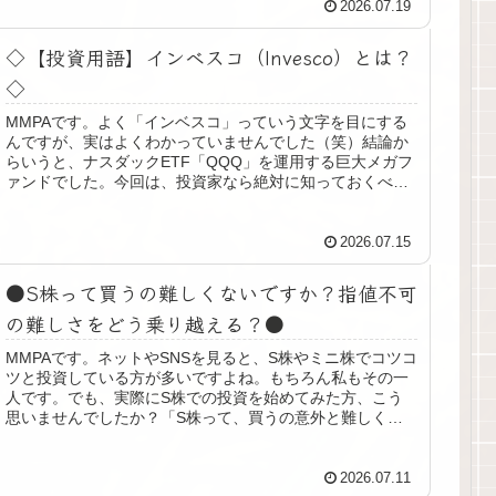
2026.07.19
◇【投資用語】インベスコ（Invesco）とは？
◇
MMPAです。よく「インベスコ」っていう文字を目にする
んですが、実はよくわかっていませんでした（笑）結論か
らいうと、ナスダックETF「QQQ」を運用する巨大メガフ
ァンドでした。今回は、投資家なら絶対に知っておくべき
インベスコの正体と、彼らが...
2026.07.15
●S株って買うの難しくないですか？指値不可
の難しさをどう乗り越える？●
MMPAです。ネットやSNSを見ると、S株やミニ株でコツコ
ツと投資している方が多いですよね。もちろん私もその一
人です。でも、実際にS株での投資を始めてみた方、こう
思いませんでしたか？「S株って、買うの意外と難しくな
い……？」そう、S株には「...
2026.07.11