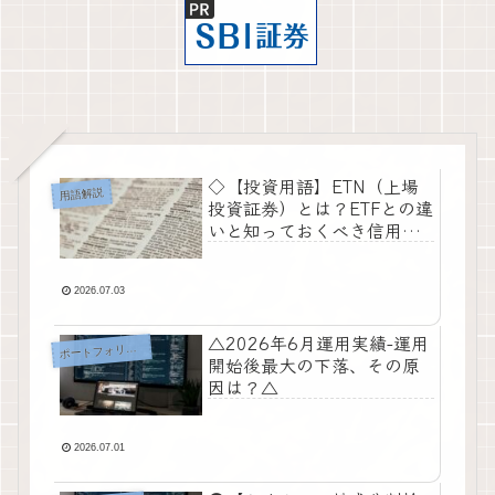
◇【投資用語】ETN（上場
用語解説
投資証券）とは？ETFとの違
いと知っておくべき信用リ
スク◇
2026.07.03
△2026年6月運用実績-運用
ートフォリオ・運用実績
ポ
開始後最大の下落、その原
因は？△
2026.07.01