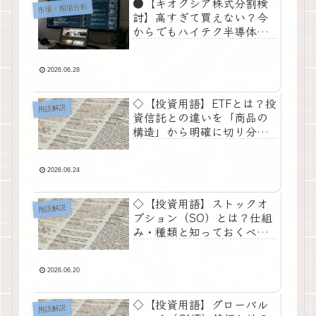
●【キオクシア株式分割検
市場・相場分析
討】高すぎて買えない？今
からでもハイテク半導体株
に乗れる現実的な投資術●
2026.06.28
◇【投資用語】ETFとは？投
用語解説
資信託との違いを「商品の
構造」から明確に切り分け
る◇
2026.06.24
◇【投資用語】ストックオ
用語解説
プション（SO）とは？仕組
み・種類と知っておくべき
影響の基礎知識◇
2026.06.20
◇【投資用語】グローバル
用語解説