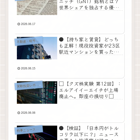
ニッチ（GNT）銘柄とは？
世界シェアを独占する優良
企業の構造と見極め方◇
2026.06.17
●【持ち家と賃貸】どっち
動産・暗号資産・その他投資
不
も正解！現役投資家が23区
駅近マンションを買った理
由と、失敗しない「オール
4」の選び方●
2026.06.15
□【クズ株実験 第12回】：
実
験投資レポート
エルアイイーエイチが上場
廃止へ。即座の損切り□
2026.06.06
●【検証】「日本円がトル
時
事ニュース・考察
コリラ以下に？」ニュース