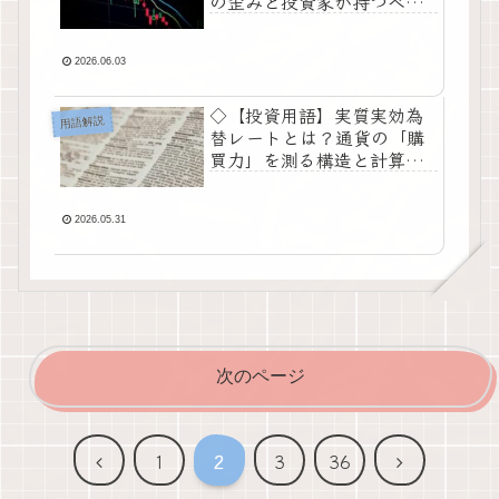
の歪みと投資家が持つべき
「信用の物差し」●
2026.06.03
◇【投資用語】実質実効為
用語解説
替レートとは？通貨の「購
買力」を測る構造と計算の
仕組み◇
2026.05.31
次のページ
前
次
1
2
3
36