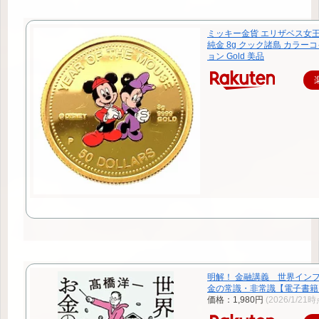
ミッキー金貨 エリザベス女王 1
純金 8g クック諸島 カラー
ョン Gold 美品
明解！ 金融講義 世界イン
金の常識・非常識【電子書籍】[
価格：1,980円
(2026/1/21時