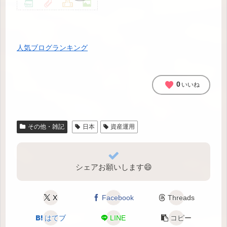
人気ブログランキング
favorite
0
いいね
その他・雑記
日本
資産運用
シェアお願いします😄
X
Facebook
Threads
はてブ
LINE
コピー