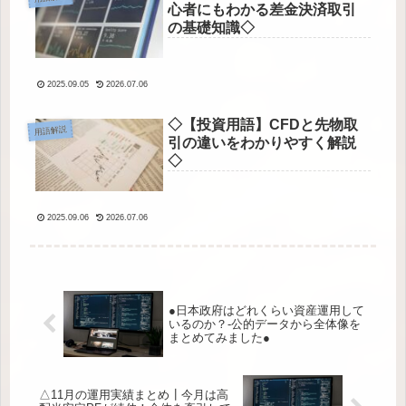
心者にもわかる差金決済取引
の基礎知識◇
2025.09.05
2026.07.06
◇【投資用語】CFDと先物取
用語解説
引の違いをわかりやすく解説
◇
2025.09.06
2026.07.06
●日本政府はどれくらい資産運用して
いるのか？-公的データから全体像を
まとめてみました●
△11月の運用実績まとめ┃今月は高