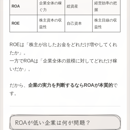
企業全体の稼
経営効率の把
ROA
総資産
ぐ力
握
株主資本の収
株主目線の収
ROE
自己資本
益性
益性
ROEは「株主が出したお金をどれだけ増やしてくれ
たか」。
一方でROAは「企業全体の規模に対してどれだけ稼
いだか」。
だから、
企業の実力を判断するならROAが本質的
で
す。
ROAが低い企業は何が問題？