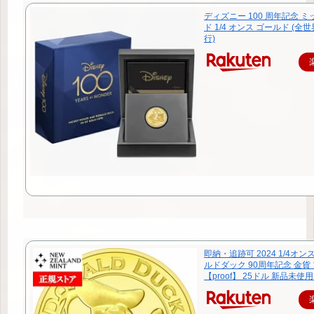
ディズニー 100 周年記念 ミ
ド 1/4 オンス ゴールド (全世
行)
即納・追跡可 2024 1/4オン
ルドダック 90周年記念 金貨
【proof】 25ドル 新品未