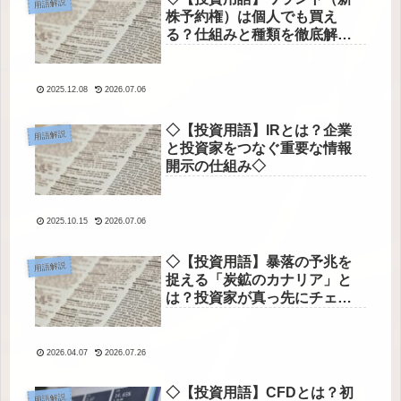
用語解説
株予約権）は個人でも買え
る？仕組みと種類を徹底解説
◇
2025.12.08
2026.07.06
◇【投資用語】IRとは？企業
用語解説
と投資家をつなぐ重要な情報
開示の仕組み◇
2025.10.15
2026.07.06
◇【投資用語】暴落の予兆を
用語解説
捉える「炭鉱のカナリア」と
は？投資家が真っ先にチェッ
クすべき「異変」の正体◇
2026.04.07
2026.07.26
◇【投資用語】CFDとは？初
用語解説