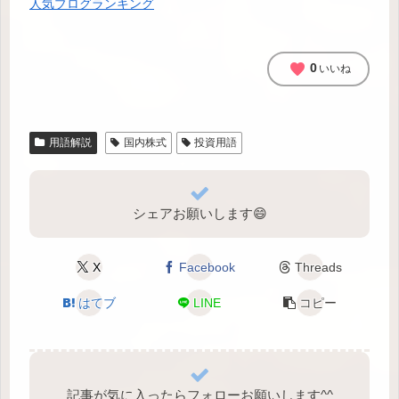
人気ブログランキング
favorite
0
いいね
用語解説
国内株式
投資用語
シェアお願いします😄
X
Facebook
Threads
はてブ
LINE
コピー
記事が気に入ったらフォローお願いします^⁠^⁠