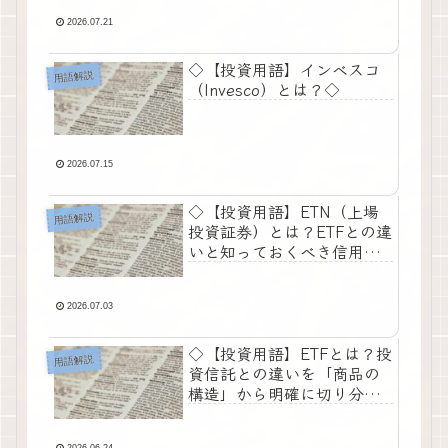
2026.07.21
◇【投資用語】インベスコ
用語解説
（Invesco）とは？◇
2026.07.15
◇【投資用語】ETN（上場
用語解説
投資証券）とは？ETFとの違
いと知っておくべき信用リ
スク◇
2026.07.03
◇【投資用語】ETFとは？投
用語解説
資信託との違いを「商品の
構造」から明確に切り分け
る◇
2026.06.24