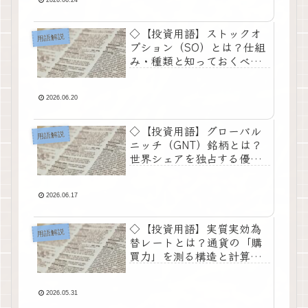
◇【投資用語】ストックオ
用語解説
プション（SO）とは？仕組
み・種類と知っておくべき
影響の基礎知識◇
2026.06.20
◇【投資用語】グローバル
用語解説
ニッチ（GNT）銘柄とは？
世界シェアを独占する優良
企業の構造と見極め方◇
2026.06.17
◇【投資用語】実質実効為
用語解説
替レートとは？通貨の「購
買力」を測る構造と計算の
仕組み◇
2026.05.31