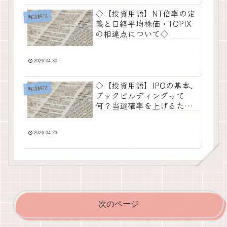
◇【投資用語】NT倍率の定
用語解説
義と日経平均株価・TOPIX
の相違点について◇
2026.04.30
◇【投資用語】IPOの基本、
用語解説
ブックビルディングって
何？当選確率を上げるため
の「仮条件」の捉え方◇
2026.04.23
次のページ