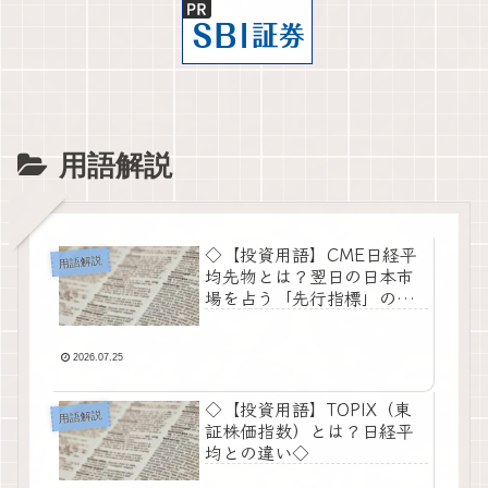
用語解説
◇【投資用語】CME日経平
用語解説
均先物とは？翌日の日本市
場を占う「先行指標」の仕
組み◇
2026.07.25
◇【投資用語】TOPIX（東
用語解説
証株価指数）とは？日経平
均との違い◇