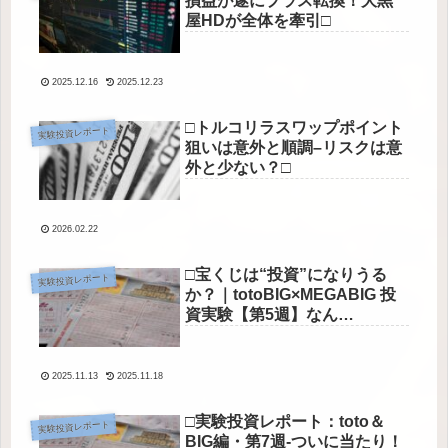
損益が遂にプラス転換！大黒
屋HDが全体を牽引□
2025.12.16
2025.12.23
□トルコリラスワップポイント
実験投資レポート
狙いは意外と順調–リスクは意
外と少ない？□
2026.02.22
□宝くじは“投資”になりうる
実験投資レポート
か？｜totoBIG×MEGABIG 投
資実験【第5週】なん
と・・・！□
2025.11.13
2025.11.18
□実験投資レポート：toto＆
実験投資レポート
BIG編・第7週-ついに当たり！