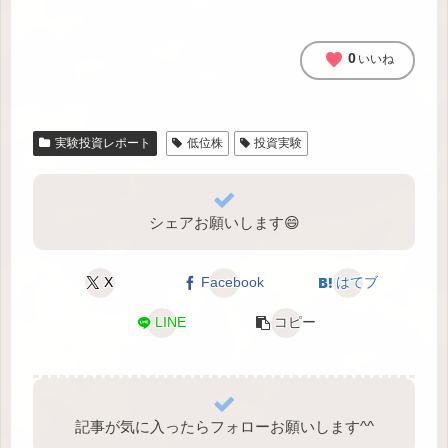
favorite
0
いいね
実験投資レポート
低位株
投資実験
シェアお願いします😄
X
Facebook
はてブ
LINE
コピー
記事が気に入ったらフォローお願いします^⁠^⁠