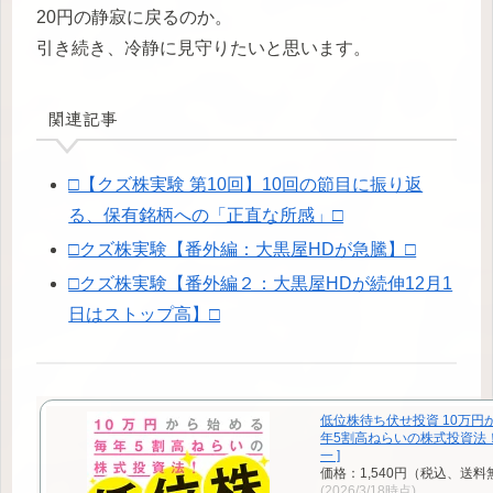
20円の静寂に戻るのか。
引き続き、冷静に見守りたいと思います。
関連記事
□【クズ株実験 第10回】10回の節目に振り返
る、保有銘柄への「正直な所感」□
□クズ株実験【番外編：大黒屋HDが急騰】□
□クズ株実験【番外編２：大黒屋HDが続伸12月1
日はストップ高】□
低位株待ち伏せ投資 10万円
年5割高ねらいの株式投資法！
一 ]
価格：1,540円（税込、送料
(2026/3/18時点)