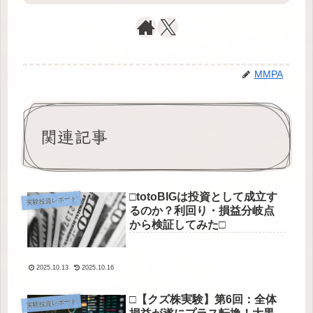
MMPA
関連記事
□totoBIGは投資として成立す
実験投資レポート
るのか？利回り・損益分岐点
から検証してみた□
2025.10.13
2025.10.16
□【クズ株実験】第6回：全体
実験投資レポート