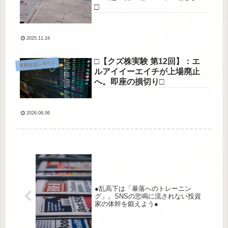
□
2025.11.24
□【クズ株実験 第12回】：エ
実験投資レポート
ルアイイーエイチが上場廃止
へ。即座の損切り□
2026.06.06
●乱高下は「暴落へのトレーニン
グ」。SNSの悲鳴に流されない投資
家の体幹を鍛えよう●