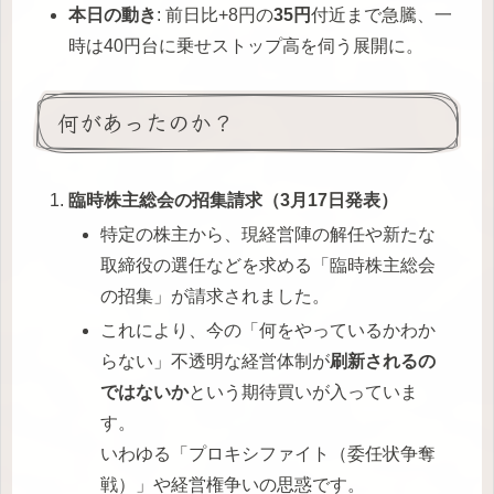
本日の動き
: 前日比+8円の
35円
付近まで急騰、一
時は40円台に乗せストップ高を伺う展開に。
何があったのか？
臨時株主総会の招集請求（3月17日発表）
特定の株主から、現経営陣の解任や新たな
取締役の選任などを求める「臨時株主総会
の招集」が請求されました。
これにより、今の「何をやっているかわか
らない」不透明な経営体制が
刷新されるの
ではないか
という期待買いが入っていま
す。
いわゆる「プロキシファイト（委任状争奪
戦）」や経営権争いの思惑です。