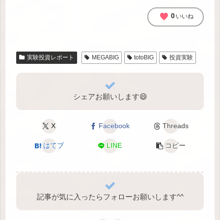
favorite
0
いいね
実験投資レポート
MEGABIG
totoBIG
投資実験
シェアお願いします😄
X
Facebook
Threads
はてブ
LINE
コピー
記事が気に入ったらフォローお願いします^⁠^⁠