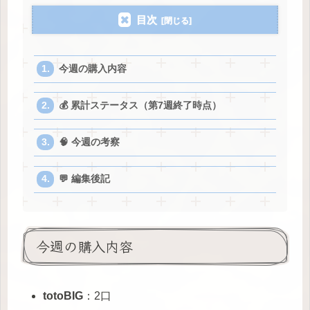
目次
今週の購入内容
💰 累計ステータス（第7週終了時点）
🧠 今週の考察
💬 編集後記
今週の購入内容
totoBIG
：2口