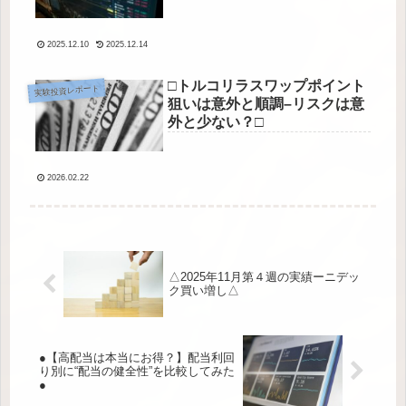
2025.12.10
2025.12.14
□トルコリラスワップポイント
実験投資レポート
狙いは意外と順調–リスクは意
外と少ない？□
2026.02.22
△2025年11月第４週の実績ーニデッ
ク買い増し△
●【高配当は本当にお得？】配当利回
り別に“配当の健全性”を比較してみた
●