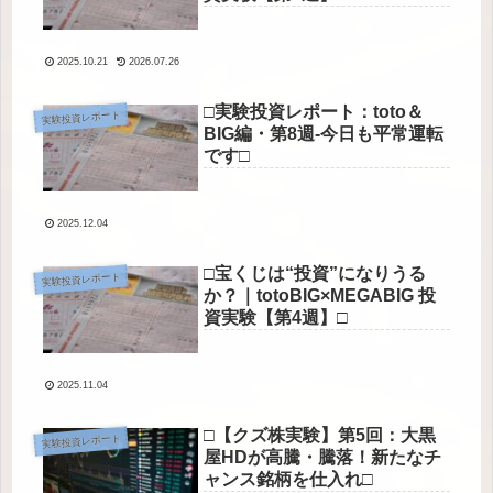
2025.10.21
2026.07.26
□実験投資レポート：toto＆
実験投資レポート
BIG編・第8週-今日も平常運転
です□
2025.12.04
□宝くじは“投資”になりうる
実験投資レポート
か？｜totoBIG×MEGABIG 投
資実験【第4週】□
2025.11.04
□【クズ株実験】第5回：大黒
実験投資レポート
屋HDが高騰・騰落！新たなチ
ャンス銘柄を仕入れ□