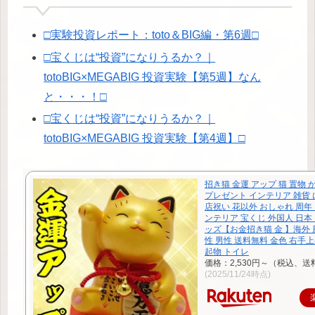
□実験投資レポート：toto＆BIG編・第6週□
□宝くじは“投資”になりうるか？｜
totoBIG×MEGABIG 投資実験【第5週】なん
と・・・！□
□宝くじは“投資”になりうるか？｜
totoBIG×MEGABIG 投資実験【第4週】□
招き猫 金運 アップ 猫 置物 
プレゼント インテリア 雑貨 
店祝い 花以外 おしゃれ 周年
ンテリア 宝くじ 外国人 日本
ッズ【お金招き猫 金 】海外 
性 男性 送料無料 金色 右手上
起物 トイレ
価格：2,530円～（税込、送
(2025/11/24時点)