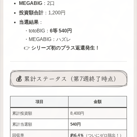
MEGABIG
：2口
投資額合計
：1,200円
当選結果
：
・totoBIG：
6等 540円
・MEGABIG：ハズレ
👉
シリーズ初のプラス返還発生！
💰 累計ステータス（第7週終了時点）
項目
金額
累計投資額
8,400円
累計当選額
540円
回収率
約6.4％
（ついにゼロ脱出！）