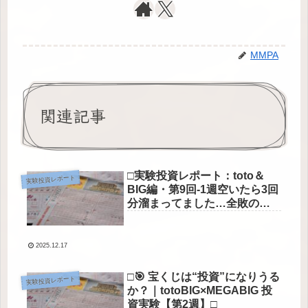
MMPA
関連記事
□実験投資レポート：toto＆
実験投資レポート
BIG編・第9回-1週空いたら3回
分溜まってました…全敗のご
報告□
2025.12.17
□🎯 宝くじは“投資”になりうる
実験投資レポート
か？｜totoBIG×MEGABIG 投
資実験【第2週】□