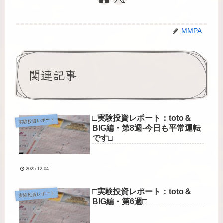
MMPA
関連記事
□実験投資レポート：toto＆
実験投資レポート
BIG編・第8週-今日も平常運転
です□
2025.12.04
□実験投資レポート：toto＆
実験投資レポート
BIG編・第6週□