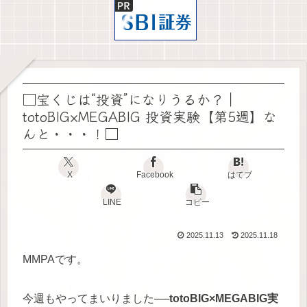
□宝くじは“投資”になりうるか？｜
totoBIG×MEGABIG 投資実験【第5週】な
んと・・・！□
X
Facebook
はてブ
LINE
コピー
2025.11.13
2025.11.18
MMPAです。
今週もやってまいりました──
totoBIG×MEGABIG実