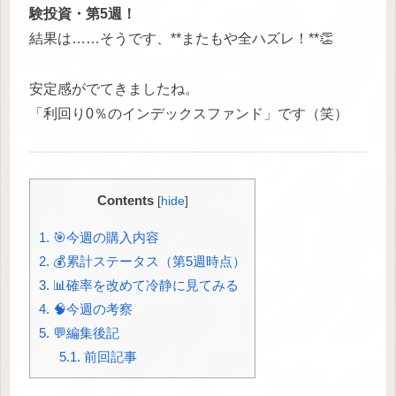
験投資・第5週！
結果は……そうです、**またもや全ハズレ！**👏
安定感がでてきましたね。
「利回り0％のインデックスファンド」です（笑）
Contents
[
hide
]
1.
🎯今週の購入内容
2.
💰累計ステータス（第5週時点）
3.
📊確率を改めて冷静に見てみる
4.
🧠今週の考察
5.
💬編集後記
5.1.
前回記事