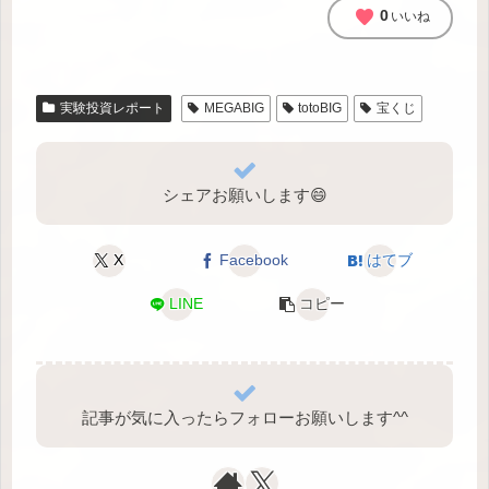
favorite
0
いいね
実験投資レポート
MEGABIG
totoBIG
宝くじ
シェアお願いします😄
X
Facebook
はてブ
LINE
コピー
記事が気に入ったらフォローお願いします^⁠^⁠