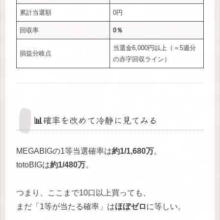
累計当選額
0円
回収率
0％
当選金6,000円以上（＝5週分
損益分岐点
の赤字回収ライン）
📊確率を改めて冷静に見てみる
MEGABIGの1等当選確率は
約1/1,680万
。
totoBIGは
約1/480万
。
つまり、ここまで10口以上買っても、
まだ「1等が当たる確率」は
ほぼゼロ
に等しい。