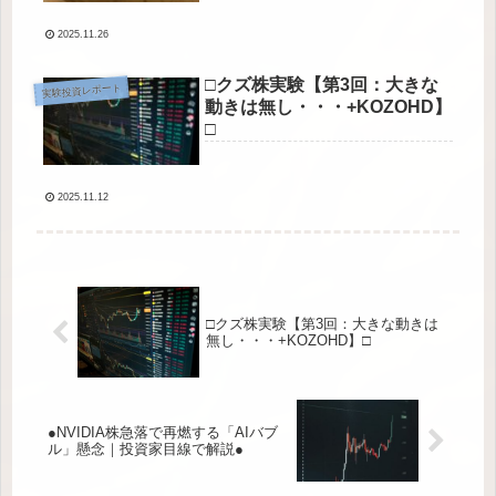
2025.11.26
□クズ株実験【第3回：大きな
実験投資レポート
動きは無し・・・+KOZOHD】
□
2025.11.12
□クズ株実験【第3回：大きな動きは
無し・・・+KOZOHD】□
●NVIDIA株急落で再燃する「AIバブ
ル」懸念｜投資家目線で解説●