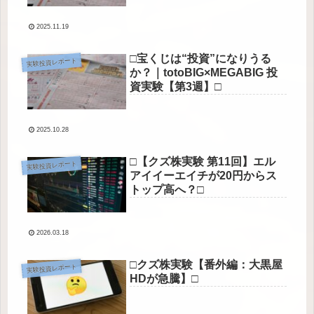
2025.11.19
□宝くじは“投資”になりうる
実験投資レポート
か？｜totoBIG×MEGABIG 投
資実験【第3週】□
2025.10.28
□【クズ株実験 第11回】エル
実験投資レポート
アイイーエイチが20円からス
トップ高へ？□
2026.03.18
□クズ株実験【番外編：大黒屋
実験投資レポート
HDが急騰】□