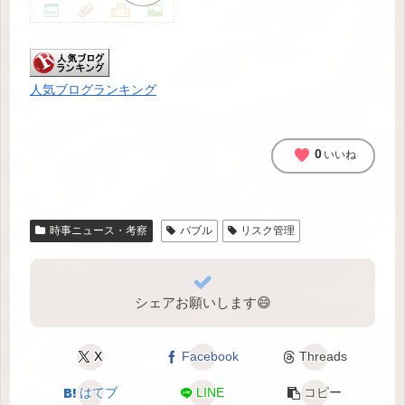
人気ブログランキング
favorite
0
いいね
時事ニュース・考察
バブル
リスク管理
シェアお願いします😄
X
Facebook
Threads
はてブ
LINE
コピー