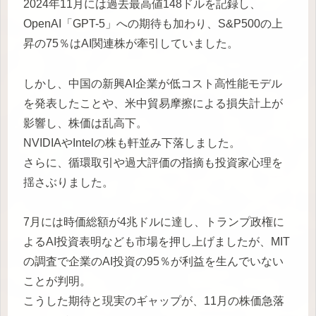
2024年11月には過去最高値148ドルを記録し、
OpenAI「GPT-5」への期待も加わり、S&P500の上
昇の75％はAI関連株が牽引していました。
しかし、中国の新興AI企業が低コスト高性能モデル
を発表したことや、米中貿易摩擦による損失計上が
影響し、株価は乱高下。
NVIDIAやIntelの株も軒並み下落しました。
さらに、循環取引や過大評価の指摘も投資家心理を
揺さぶりました。
7月には時価総額が4兆ドルに達し、トランプ政権に
よるAI投資表明なども市場を押し上げましたが、MIT
の調査で企業のAI投資の95％が利益を生んでいない
ことが判明。
こうした期待と現実のギャップが、11月の株価急落