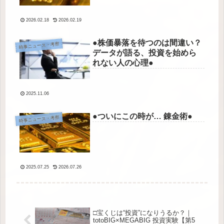
2026.02.18
2026.02.19
●株価暴落を待つのは間違い？
時事ニュース・考察
データが語る、投資を始めら
れない人の心理●
2025.11.06
●ついにこの時が… 錬金術●
時事ニュース・考察
2025.07.25
2026.07.26
□宝くじは“投資”になりうるか？｜
totoBIG×MEGABIG 投資実験【第5