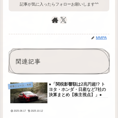
記事が気に入ったらフォローお願いします^⁠^⁠
MMPA
関連記事
●「関税影響額は2兆円超!? ト
時事ニュース・考察
ヨタ・ホンダ・日産など7社の
決算まとめ【株主視点】」●
2025.08.17
2025.10.12