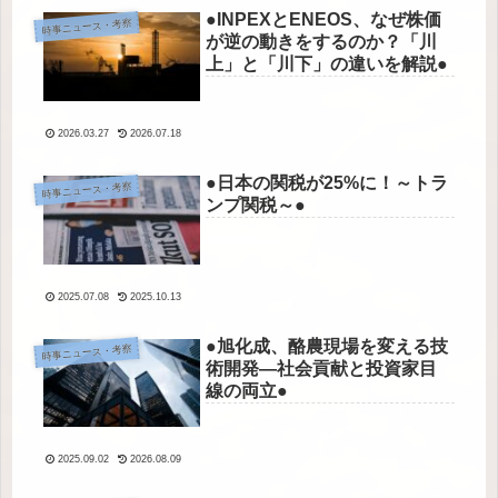
●INPEXとENEOS、なぜ株価
時事ニュース・考察
が逆の動きをするのか？「川
上」と「川下」の違いを解説●
2026.03.27
2026.07.18
●日本の関税が25%に！～トラ
時事ニュース・考察
ンプ関税～●
2025.07.08
2025.10.13
●旭化成、酪農現場を変える技
時事ニュース・考察
術開発—社会貢献と投資家目
線の両立●
2025.09.02
2026.08.09