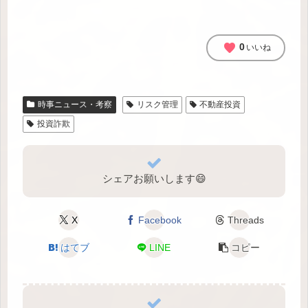
favorite
0
いいね
時事ニュース・考察
リスク管理
不動産投資
投資詐欺
シェアお願いします😄
X
Facebook
Threads
はてブ
LINE
コピー