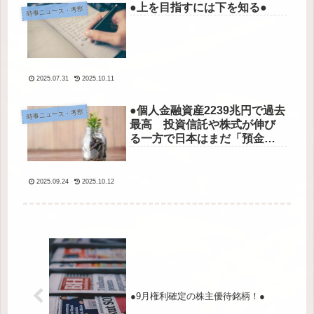
●上を目指すには下を知る●
時事ニュース・考察
2025.07.31
2025.10.11
●個人金融資産2239兆円で過去
時事ニュース・考察
最高 投資信託や株式が伸び
る一方で日本はまだ「預金大
国」●
2025.09.24
2025.10.12
●9月権利確定の株主優待銘柄！●