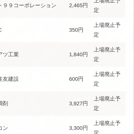
上場廃止予
ト９９コーポレーション
2,465円
定
上場廃止予
Ｃ
350円
定
上場廃止予
アツ工業
1,840円
定
上場廃止予
住友建設
600円
定
上場廃止予
調剤
3,927円
定
上場廃止予
コン
3,300円
定