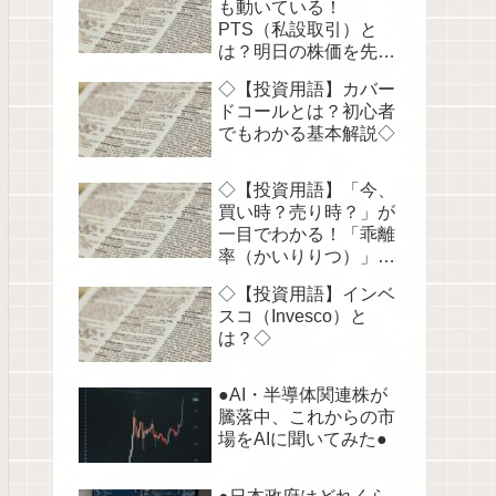
も動いている！
PTS（私設取引）と
は？明日の株価を先読
みする！◇
◇【投資用語】カバー
ドコールとは？初心者
でもわかる基本解説◇
◇【投資用語】「今、
買い時？売り時？」が
一目でわかる！「乖離
率（かいりりつ）」を
徹底解説◇
◇【投資用語】インベ
スコ（Invesco）と
は？◇
●AI・半導体関連株が
騰落中、これからの市
場をAIに聞いてみた●