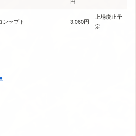
円
上場廃止予
コンセプト
3,060円
定
●