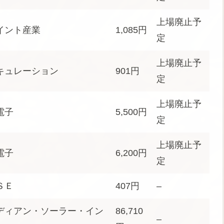
上場廃止予
イント産業
1,085円
定
上場廃止予
キュレーション
901円
定
上場廃止予
電子
5,500円
定
上場廃止予
電子
6,200円
定
ＳＥ
407円
–
ディアン・ソーラー・イン
86,710
–