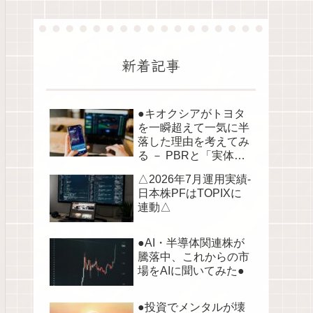
新着記事
●キオクシアがトヨタ
を一瞬超えて一気に半
落した理由を考えてみ
る － PBRと「実体資
産」から読み解く株価
△2026年7月運用実績-
の構造●
日本株PFはTOPIXに
連動△
●AI・半導体関連株が
騰落中、これからの市
場をAIに聞いてみた●
●投資でメンタルが壊