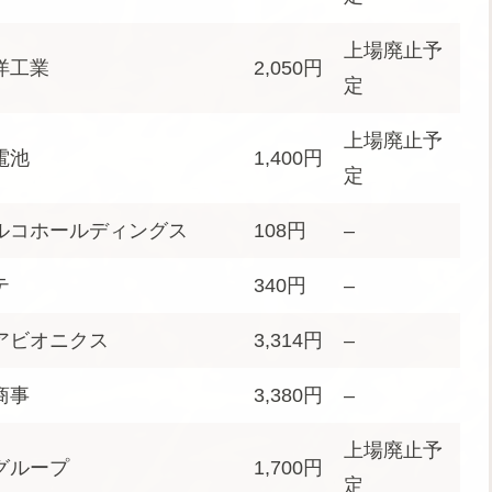
上場廃止予
洋工業
2,050円
定
上場廃止予
電池
1,400円
定
ルコホールディングス
108円
–
テ
340円
–
アビオニクス
3,314円
–
商事
3,380円
–
上場廃止予
グループ
1,700円
定