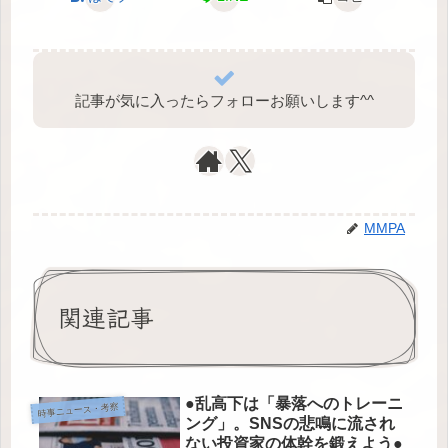
記事が気に入ったらフォローお願いします^⁠^⁠
MMPA
関連記事
●乱高下は「暴落へのトレーニ
時事ニュース・考察
ング」。SNSの悲鳴に流され
ない投資家の体幹を鍛えよう●