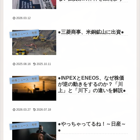
2026.03.12
●三菱商事、米銅鉱山に出資●
時事ニュース・考察
2025.08.16
2025.10.11
●INPEXとENEOS、なぜ株価
時事ニュース・考察
が逆の動きをするのか？「川
上」と「川下」の違いを解説●
2026.03.27
2026.07.18
●やっちゃってるね！～日産～
時事ニュース・考察
●