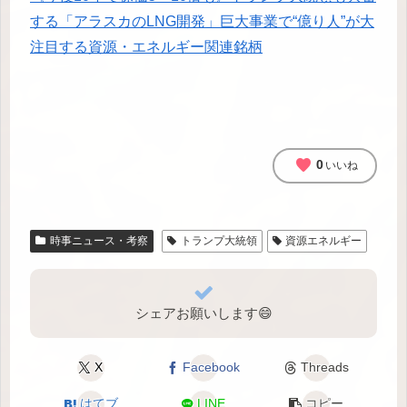
する「アラスカのLNG開発」巨大事業で“億り人”が大
注目する資源・エネルギー関連銘柄
favorite
0
いいね
時事ニュース・考察
トランプ大統領
資源エネルギー
シェアお願いします😄
X
Facebook
Threads
はてブ
LINE
コピー