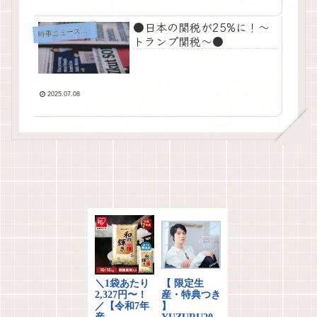
●日本の関税が25%に！～
時
事ニュース・考察
トランプ関税～●
2025.07.08