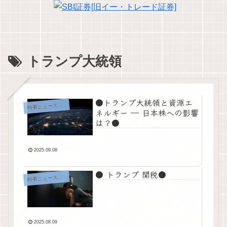
トランプ大統領
●トランプ大統領と資源エ
時
事ニュース・考察
ネルギー ― 日本株への影響
は？●
2025.09.08
● トランプ 関税●
時
事ニュース・考察
2025.08.09