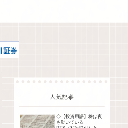
人気記事
◇【投資用語】株は夜
も動いている！
PTS（私設取引）と