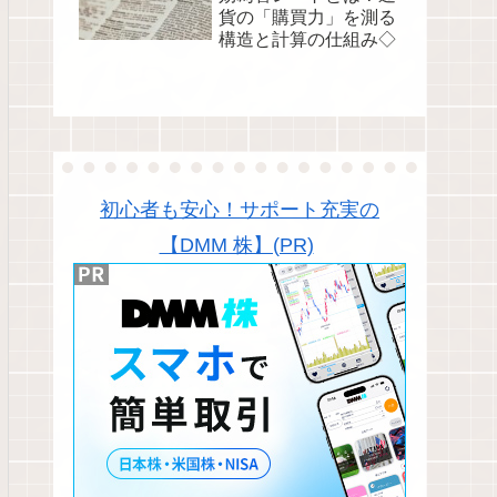
貨の「購買力」を測る
構造と計算の仕組み◇
初心者も安心！サポート充実の
【DMM 株】(PR)