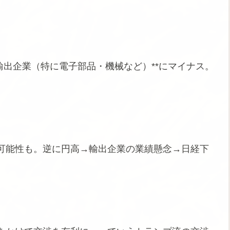
輸出企業（特に電子部品・機械など）**にマイナス。
可能性も。逆に円高→輸出企業の業績懸念→日経下