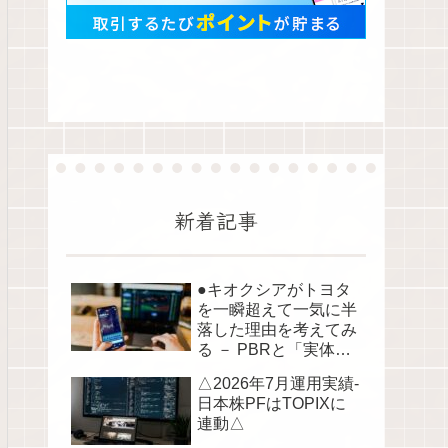
新着記事
●キオクシアがトヨタ
を一瞬超えて一気に半
落した理由を考えてみ
る － PBRと「実体資
産」から読み解く株価
△2026年7月運用実績-
の構造●
日本株PFはTOPIXに
連動△