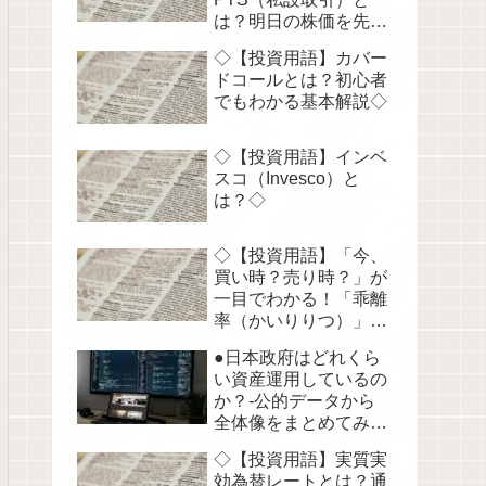
は？明日の株価を先読
みする！◇
◇【投資用語】カバー
ドコールとは？初心者
でもわかる基本解説◇
◇【投資用語】インベ
スコ（Invesco）と
は？◇
◇【投資用語】「今、
買い時？売り時？」が
一目でわかる！「乖離
率（かいりりつ）」を
徹底解説◇
●日本政府はどれくら
い資産運用しているの
か？-公的データから
全体像をまとめてみま
した●
◇【投資用語】実質実
効為替レートとは？通