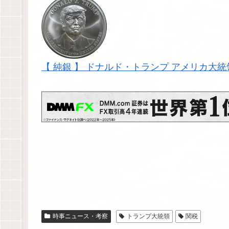
【 純銀 】 ドナルド・トランプ アメリカ大統
時事ニュース・考察
トランプ大統領
関税