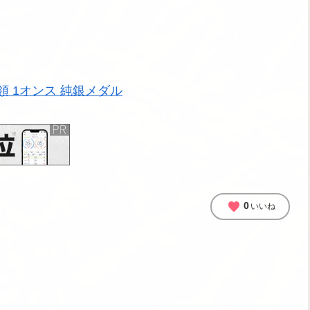
領 1オンス 純銀メダル
favorite
0
いいね