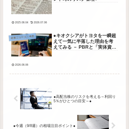
2025.08.04
2026.07.06
●キオクシアがトヨタを一瞬超
時事ニュース・考察
えて一気に半落した理由を考
えてみる － PBRと「実体資
産」から読み解く株価の構造●
2026.08.06
●高配当株のリスクを考える～利回り
5％がひとつの目安～●
●今週（9/8週）の相場注目ポイント●