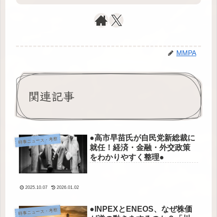
MMPA
関連記事
●高市早苗氏が自民党新総裁に
時事ニュース・考察
就任！経済・金融・外交政策
をわかりやすく整理●
2025.10.07
2026.01.02
●INPEXとENEOS、なぜ株価
時事ニュース・考察