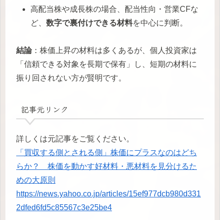
高配当株や成長株の場合、配当性向・営業CFな
ど、
数字で裏付けできる材料
を中心に判断。
結論
：株価上昇の材料は多くあるが、個人投資家は
「信頼できる対象を長期で保有」し、短期の材料に
振り回されない方が賢明です。
記事元リンク
詳しくは元記事をご覧ください。
「買収する側とされる側」株価にプラスなのはどち
らか？ 株価を動かす好材料・悪材料を見分けるた
めの大原則
https://news.yahoo.co.jp/articles/15ef977dcb980d331
2dfed6fd5c85567c3e25be4