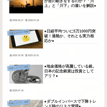
が逆の動きをするのか？「川
上」と「川下」の違いを解説●
2026.03.27
2026.07.18
●日経平均ついに5万1000円突
時事ニュース・考察
破！過熱か、それとも実力相
応か●
2025.10.30
2025.10.31
●地金価格が高騰している銀。
時事ニュース・考察
日本の記念銀貨は投資として
アリ？●
2026.07.19
●ダブルインバースで下降トレ
時事ニュース・考察
ンド時のリスク管理●