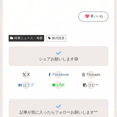
favorite
0
いいね
時事ニュース・考察
株式投資
シェアお願いします😄
X
Facebook
Threads
はてブ
LINE
コピー
記事が気に入ったらフォローお願いします^⁠^⁠