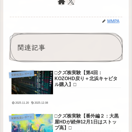
MMPA
関連記事
□クズ株実験【第4回：
実験投資レポート
KOZOHD戻り＋北浜キャピタ
ル購入】□
2025.11.20
2025.12.08
□クズ株実験【番外編２：大黒
実験投資レポート
屋HDが続伸12月1日はストッ
プ高】□