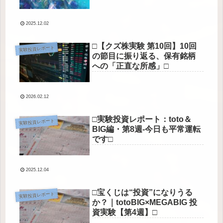
2025.12.02
□【クズ株実験 第10回】10回
実験投資レポート
の節目に振り返る、保有銘柄
への「正直な所感」□
2026.02.12
□実験投資レポート：toto＆
実験投資レポート
BIG編・第8週-今日も平常運転
です□
2025.12.04
□宝くじは“投資”になりうる
実験投資レポート
か？｜totoBIG×MEGABIG 投
資実験【第4週】□