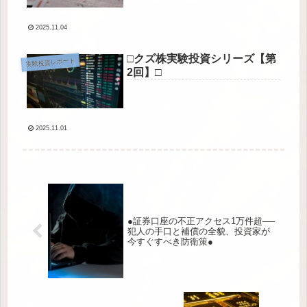
2025.11.04
□クズ株実験投資シリーズ【第
実験投資レポート
2回】□
2025.11.01
●証券口座の不正アクセス1万件超──
犯人の手口と補償の全貌、投資家が
今すぐすべき防衛策●