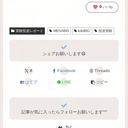
favorite
0
いいね
実験投資レポート
MEGABIG
totoBIG
投資実験
シェアお願いします😄
X
Facebook
Threads
はてブ
LINE
コピー
記事が気に入ったらフォローお願いします^⁠^⁠