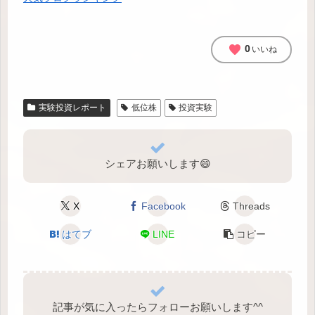
favorite
0
いいね
実験投資レポート
低位株
投資実験
シェアお願いします😄
X
Facebook
Threads
はてブ
LINE
コピー
記事が気に入ったらフォローお願いします^⁠^⁠