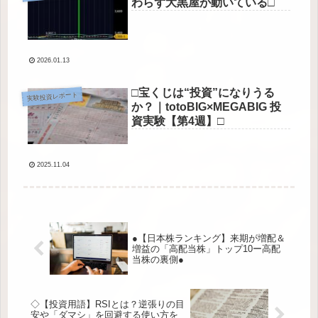
わらず大黒屋が動いている□
2026.01.13
□宝くじは“投資”になりうる
実験投資レポート
か？｜totoBIG×MEGABIG 投
資実験【第4週】□
2025.11.04
●【日本株ランキング】来期が増配＆
増益の「高配当株」トップ10ー高配
当株の裏側●
◇【投資用語】RSIとは？逆張りの目
安や「ダマシ」を回避する使い方を