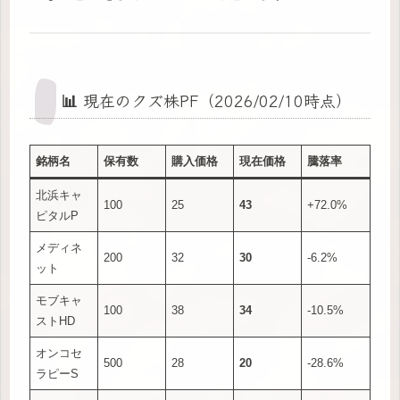
📊 現在のクズ株PF（2026/02/10時点）
銘柄名
保有数
購入価格
現在価格
騰落率
北浜キャ
100
25
43
+72.0%
ピタルP
メディネ
200
32
30
-6.2%
ット
モブキャ
100
38
34
-10.5%
ストHD
オンコセ
500
28
20
-28.6%
ラピーS