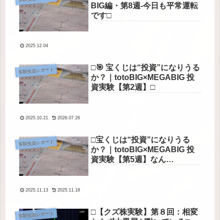
BIG編・第8週-今日も平常運転
です□
2025.12.04
□🎯 宝くじは“投資”になりうる
実験投資レポート
か？｜totoBIG×MEGABIG 投
資実験【第2週】□
2025.10.21
2026.07.26
□宝くじは“投資”になりうる
実験投資レポート
か？｜totoBIG×MEGABIG 投
資実験【第5週】なん
と・・・！□
2025.11.13
2025.11.18
□【クズ株実験】第８回：相変
実験投資レポート