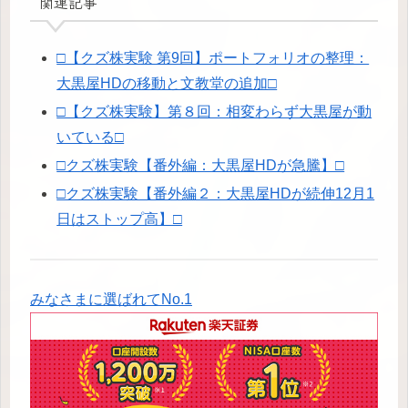
関連記事
□【クズ株実験 第9回】ポートフォリオの整理：
大黒屋HDの移動と文教堂の追加□
□【クズ株実験】第８回：相変わらず大黒屋が動
いている□
□クズ株実験【番外編：大黒屋HDが急騰】□
□クズ株実験【番外編２：大黒屋HDが続伸12月1
日はストップ高】□
みなさまに選ばれてNo.1