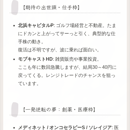
【期待の出世頭・仕手枠】
北浜キャピタルP
: ゴルフ場経営と不動産。たま
にドカンと上がってサーっと引く、典型的な仕
手株の動き。
復活は不明ですが、波に乗れば面白い。
モブキャストHD
: 雑貨販売や事業投資。
ここも年に数回急騰しますが、結局30～40円に
戻ってくる。レンジトレードのチャンスを狙っ
ています。
【一発逆転の夢：創薬・医療枠】
メディネット / オンコセラピーS / ソレイジア
: 医