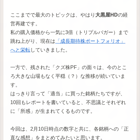
ここまでで最大のトピックは、やはり
大黒屋HD
の経
営再建です。
私の購入価格から一気に3倍（トリプルバガー）まで
跳ね上がり、現在は
「成長期待株ポートフォリオ」
へと栄転
していきました。
一方で、残された「クズ株PF」の面々は、今のとこ
ろ大きな山場もなく平穏（？）な推移が続いていま
す。
はっきり言って「適当」に買った銘柄たちですが、
10回もレポートを書いていると、不思議とそれぞれ
に「所感」が生まれてくるものです。
今回は、2月10日時点の数字と共に、各銘柄への「正
直な感想」をまとめてみたいと思います。