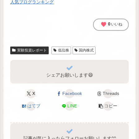
人気ブログランキング
favorite
0
いいね
実験投資レポート
低位株
国内株式
シェアお願いします😄
X
Facebook
Threads
はてブ
LINE
コピー
記事が気に入ったらフォローお願いします^⁠^⁠