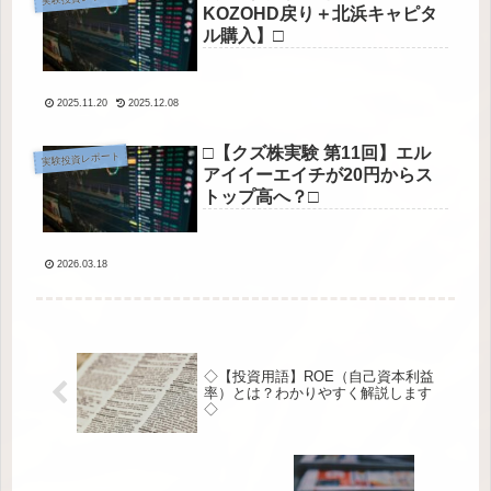
KOZOHD戻り＋北浜キャピタ
ル購入】□
2025.11.20
2025.12.08
□【クズ株実験 第11回】エル
実験投資レポート
アイイーエイチが20円からス
トップ高へ？□
2026.03.18
◇【投資用語】ROE（自己資本利益
率）とは？わかりやすく解説します
◇