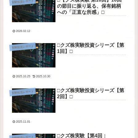
実験投資レポート
の節目に振り返る、保有銘柄
への「正直な所感」□
2026.02.12
□クズ株実験投資シリーズ【第
実験投資レポート
1回】□
2025.10.25
2025.10.30
□クズ株実験投資シリーズ【第
実験投資レポート
2回】□
2025.11.01
□クズ株実験【第4回：
実験投資レポート