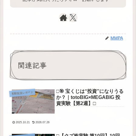
MMPA
関連記事
□🎯 宝くじは“投資”になりうる
実験投資レポート
か？｜totoBIG×MEGABIG 投
資実験【第2週】□
2025.10.21
2026.07.26
□【クズ株実験 第10回】10回