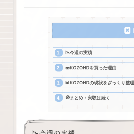
📉今週の実績
🍣KOZOHDを買った理由
📊KOZOHDの現状をざっくり整
🧭まとめ：実験は続く
📉今週の実績