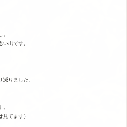
し。
思い出です。
。
り減りました。
す。
は見てます）