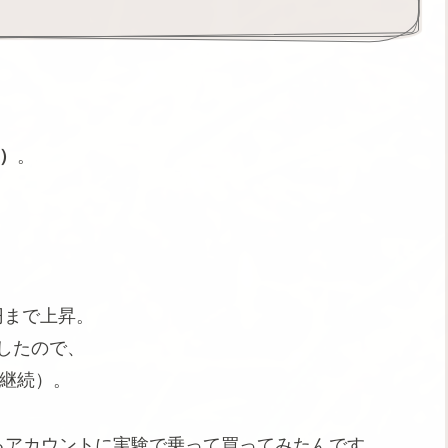
円）
。
円まで上昇。
したので、
ド継続）。
るアカウントに実験で乗って買ってみたんです。