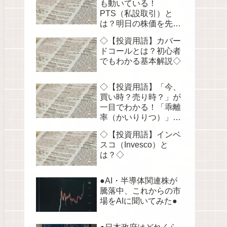
も動いている！
PTS（私設取引）と
は？明日の株価を先読
みする！◇
◇【投資用語】カバー
ドコールとは？初心者
でもわかる基本解説◇
◇【投資用語】「今、
買い時？売り時？」が
一目でわかる！「乖離
率（かいりりつ）」を
徹底解説◇
◇【投資用語】インベ
スコ（Invesco）と
は？◇
●AI・半導体関連株が
騰落中、これからの市
場をAIに聞いてみた●