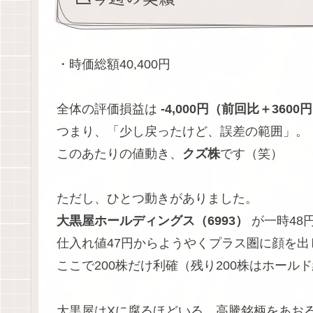
・時価総額40,400円
全体の評価損益は
-4,000円（前回比＋3600
つまり、「少し戻ったけど、誤差の範囲」。
このあたりの値動き、
クズ株
です（笑）
ただし、ひとつ動きがありました。
大黒屋ホールディングス（6993）
が一時48
仕入れ値47円からようやくプラス圏に顔を出
ここで200株だけ利確（残り200株はホール
大黒屋はXに腐るほどいる、高騰銘柄をあお