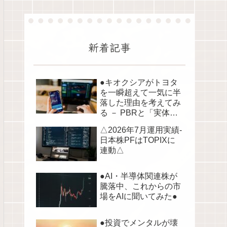
新着記事
●キオクシアがトヨタ
を一瞬超えて一気に半
落した理由を考えてみ
る － PBRと「実体資
産」から読み解く株価
△2026年7月運用実績-
の構造●
日本株PFはTOPIXに
連動△
●AI・半導体関連株が
騰落中、これからの市
場をAIに聞いてみた●
●投資でメンタルが壊