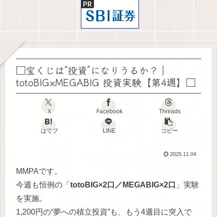
□宝くじは“投資”になりうるか？｜
totoBIG×MEGABIG 投資実験【第4週】□
X
Facebook
Threads
はてブ
LINE
コピー
2025.11.04
MMPAです。
今週も恒例の「
totoBIG×2口／MEGABIG×2口
」実験
を実施。
1,200円の“夢への積立投資”も、もう4週目に突入で