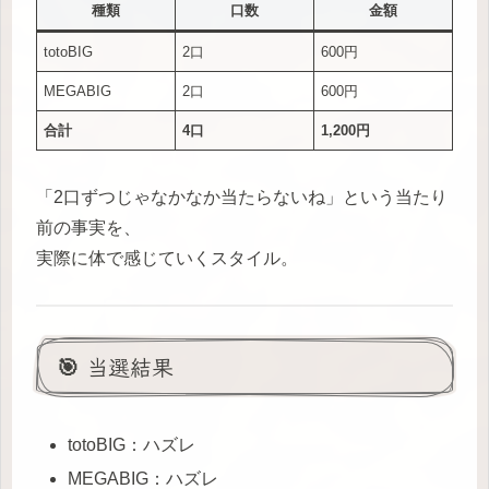
種類
口数
金額
totoBIG
2口
600円
MEGABIG
2口
600円
合計
4口
1,200円
「2口ずつじゃなかなか当たらないね」という当たり
前の事実を、
実際に体で感じていくスタイル。
🎯 当選結果
totoBIG：ハズレ
MEGABIG：ハズレ