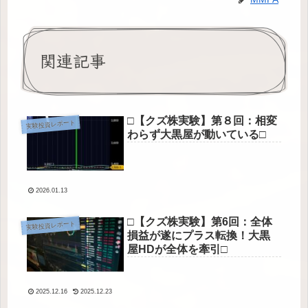
関連記事
□【クズ株実験】第８回：相変
実験投資レポート
わらず大黒屋が動いている□
2026.01.13
□【クズ株実験】第6回：全体
実験投資レポート
損益が遂にプラス転換！大黒
屋HDが全体を牽引□
2025.12.16
2025.12.23