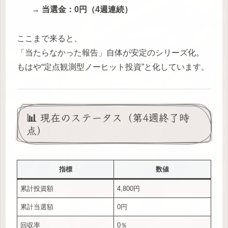
→
当選金：0円（4週連続）
ここまで来ると、
「当たらなかった報告」自体が安定のシリーズ化。
もはや“定点観測型ノーヒット投資”と化しています。
📊 現在のステータス（第4週終了時
点）
指標
数値
累計投資額
4,800円
累計当選額
0円
回収率
0％