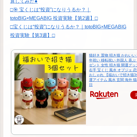
算してみた●
□🎯 宝くじは“投資”になりうるか？｜
totoBIG×MEGABIG 投資実験【第2週】□
□宝くじは“投資”になりうるか？｜totoBIG×MEGABIG
投資実験【第3週】□
猫好き 置物 招き猫 かわいい
年祝い 移転祝い 外国人 喜ぶ
ゼント 女性 招き猫 開運グッ
右手 宝くじ 風水 オブジェ 
おしゃれ 【福おいで招き猫
運アイテム 風水 玄関 海外 
日