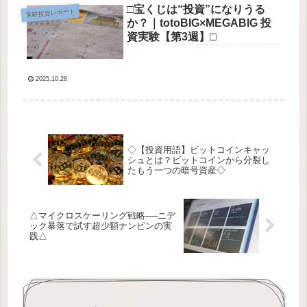
□宝くじは“投資”になりうる
実験投資レポート
か？｜totoBIG×MEGABIG 投
資実験【第3週】□
2025.10.28
◇【投資用語】ビットコインキャッ
シュとは？ビットコインから分裂し
たもう一つの暗号資産◇
△マイクロスケーリング戦略──ニデ
ック暴落で試す超少額ナンピンの実
践△