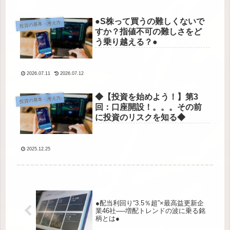
●S株って買うの難しくないで
投資の基本・考え方
すか？指値不可の難しさをど
う乗り越える？●
2026.07.11
2026.07.12
◆【投資を始めよう！】第3
投資の基本・考え方
回：口座開設！。。。その前
に投資のリスクを知る◆
2025.12.25
●配当利回り“3.5％超”×最高益更新企
業46社──増配トレンドの波に乗る銘
柄とは●