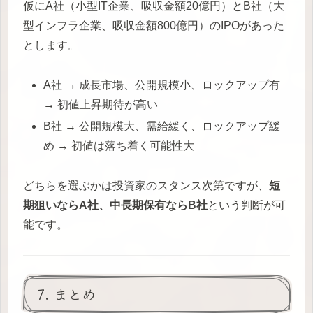
仮にA社（小型IT企業、吸収金額20億円）とB社（大
型インフラ企業、吸収金額800億円）のIPOがあった
とします。
A社 → 成長市場、公開規模小、ロックアップ有
→ 初値上昇期待が高い
B社 → 公開規模大、需給緩く、ロックアップ緩
め → 初値は落ち着く可能性大
どちらを選ぶかは投資家のスタンス次第ですが、
短
期狙いならA社、中長期保有ならB社
という判断が可
能です。
7. まとめ