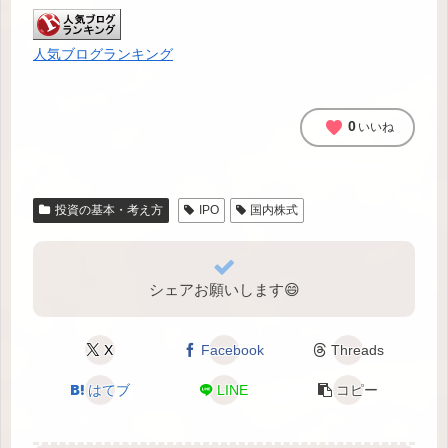
人気ブログランキング
favorite
0
いいね
投資の基本・考え方
IPO
国内株式
シェアお願いします😄
X
Facebook
Threads
はてブ
LINE
コピー