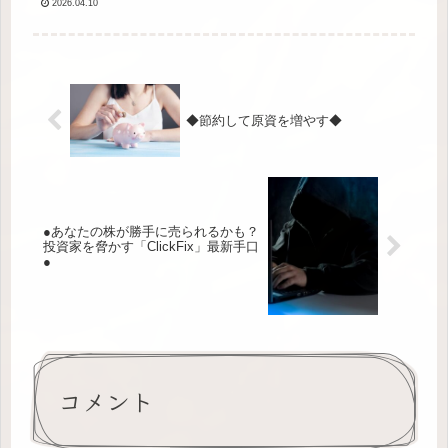
2026.04.10
◆節約して原資を増やす◆
●あなたの株が勝手に売られるかも？
投資家を脅かす「ClickFix」最新手口
●
コメント