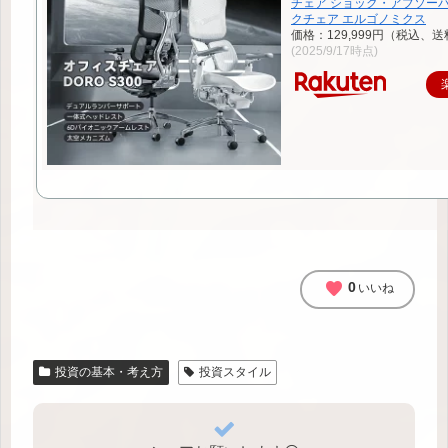
チェア ショック・アブソーバ
クチェア エルゴノミクス
価格：129,999円（税込、送
(2025/9/17時点)
favorite
0
いいね
投資の基本・考え方
投資スタイル