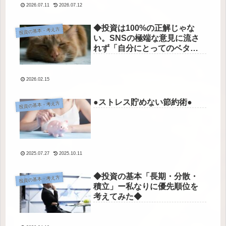
2026.07.11
2026.07.12
◆投資は100%の正解じゃな
投資の基本・考え方
い。SNSの極端な意見に流さ
れず「自分にとってのベタ
ー」を選ぶ方法◆
2026.02.15
●ストレス貯めない節約術●
投資の基本・考え方
2025.07.27
2025.10.11
◆投資の基本「長期・分散・
投資の基本・考え方
積立」ー私なりに優先順位を
考えてみた◆