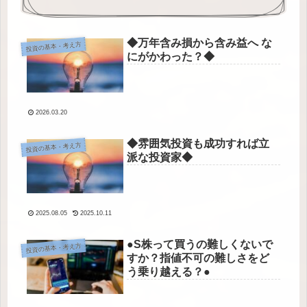
◆万年含み損から含み益へ な
投資の基本・考え方
にがかわった？◆
2026.03.20
◆雰囲気投資も成功すれば立
投資の基本・考え方
派な投資家◆
2025.08.05
2025.10.11
●S株って買うの難しくないで
投資の基本・考え方
すか？指値不可の難しさをど
う乗り越える？●