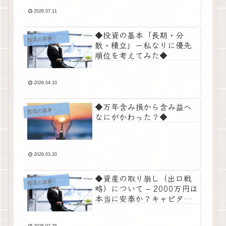
2026.07.11
◆投資の基本「長期・分
投
資の基本・考え方
散・積立」ー私なりに優先
順位を考えてみた◆
2026.04.10
◆万年含み損から含み益へ
投
資の基本・考え方
なにがかわった？◆
2026.03.20
◆資産の取り崩し（出口戦
投
資の基本・考え方
略）について – 2000万円は
本当に安泰か？キャピタル
からインカムへの移行術◆
2026.02.25