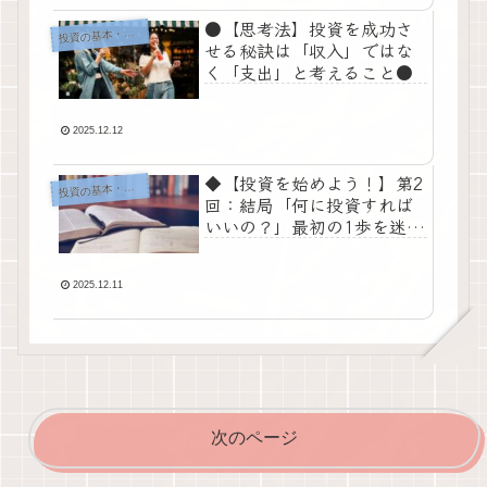
●【思考法】投資を成功さ
投
資の基本・考え方
せる秘訣は「収入」ではな
く「支出」と考えること●
2025.12.12
◆【投資を始めよう！】第2
投
資の基本・考え方
回：結局「何に投資すれば
いいの？」最初の1歩を迷わ
ないための完全ガイド◆
2025.12.11
次のページ