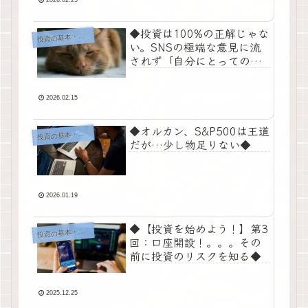
◆投資は100%の正解じゃな
投
資の基本・考え方
い。SNSの極端な意見に流
されず「自分にとってのベ
ター」を選ぶ方法◆
2026.02.15
◆オルカン、S&P500は王道
投
資の基本・考え方
だが…少し物足りない◆
2026.01.19
◆【投資を始めよう！】第3
投
資の基本・考え方
回：口座開設！。。。その
前に投資のリスクを知る◆
2025.12.25