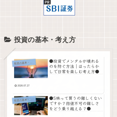
投資の基本・考え方
●投資でメンタルが壊れる
投
資の基本・考え方
のを防ぐ方法｜ほったらか
しで日常を楽しむ考え方●
2026.07.27
●S株って買うの難しくない
投
資の基本・考え方
ですか？指値不可の難しさ
をどう乗り越える？●