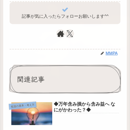
記事が気に入ったらフォローお願いします^⁠^⁠
MMPA
関連記事
◆万年含み損から含み益へ な
投資の基本・考え方
にがかわった？◆