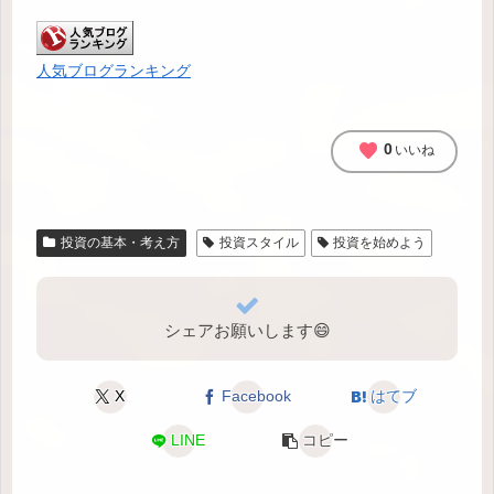
人気ブログランキング
favorite
0
いいね
投資の基本・考え方
投資スタイル
投資を始めよう
シェアお願いします😄
X
Facebook
はてブ
LINE
コピー