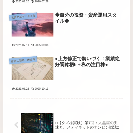
2025.09.20
2026.07.29
◆自分の投資・資産運用スタ
投資の基本・考え方
イル◆
2025.07.11
2025.09.06
●上方修正で勢いづく！業績絶
投資の基本・考え方
好調銘柄6＋私の注目株●
2025.08.28
2025.10.13
□【クズ株実験】第7回：大黒屋の失
速と、メディネットのナンピン戦法□