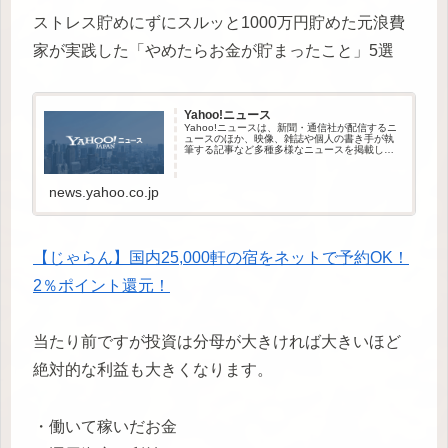
ストレス貯めにずにスルッと1000万円貯めた元浪費
家が実践した「やめたらお金が貯まったこと」5選
Yahoo!ニュース
Yahoo!ニュースは、新聞・通信社が配信するニ
ュースのほか、映像、雑誌や個人の書き手が執
筆する記事など多種多様なニュースを掲載して
います。
news.yahoo.co.jp
【じゃらん】国内25,000軒の宿をネットで予約OK！
2％ポイント還元！
当たり前ですが投資は分母が大きければ大きいほど
絶対的な利益も大きくなります。
・働いて稼いだお金