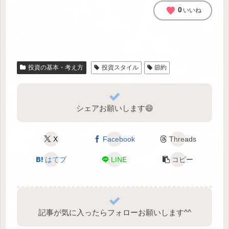
favorite
0
いいね
投資の基本・考え方
投資スタイル
節約
シェアお願いします😄
X
Facebook
Threads
はてブ
LINE
コピー
記事が気に入ったらフォローお願いします^⁠^⁠