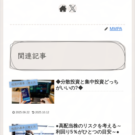
MMPA
関連記事
◆分散投資と集中投資どっち
投資の基本・考え方
がいいの?◆
2025.09.22
2025.10.12
●高配当株のリスクを考える～
投資の基本・考え方
利回り5％がひとつの目安～●