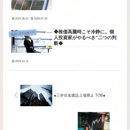
2025.08.01
2026.07.19
◆株価高騰時こそ冷静に。個
投資の基本・考え方
人投資家がやるべき“二つの判
断◆
2025.10.11
●三井住友建設上場廃止 TOB●