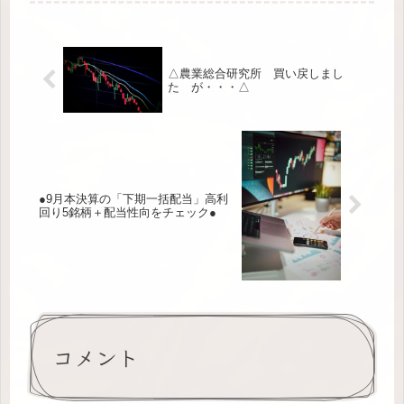
△農業総合研究所 買い戻しまし
た が・・・△
●9月本決算の「下期一括配当」高利
回り5銘柄＋配当性向をチェック●
コメント