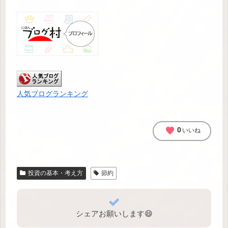
人気ブログランキング
favorite
0
いいね
投資の基本・考え方
節約
シェアお願いします😄