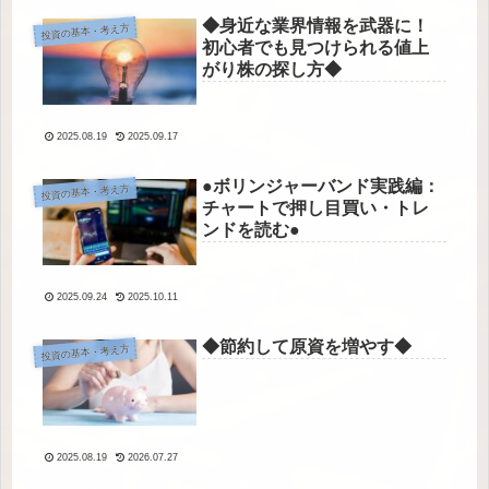
◆身近な業界情報を武器に！
投資の基本・考え方
初心者でも見つけられる値上
がり株の探し方◆
2025.08.19
2025.09.17
●ボリンジャーバンド実践編：
投資の基本・考え方
チャートで押し目買い・トレ
ンドを読む●
2025.09.24
2025.10.11
◆節約して原資を増やす◆
投資の基本・考え方
2025.08.19
2026.07.27