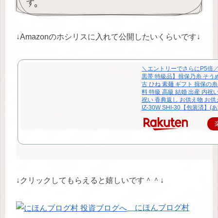
す。
↓Amazonのホシリスに入れて公開したいくらいです↓
＼エントリーでさらにP5倍
黒帯 特級品】揖保乃糸 そうめ
古 ひね 素麺 ギフト 揖保の糸
料 特級 高級 結婚 出産 内祝
祝い 香典返し お供え物 お供
IZ-30W SHI-30【包装済】(
↓クリックしてもらえると嬉しいです＾＾↓
にほんブログ村