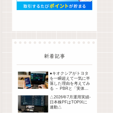
新着記事
●キオクシアがトヨタ
を一瞬超えて一気に半
落した理由を考えてみ
る － PBRと「実体資
産」から読み解く株価
△2026年7月運用実績-
の構造●
日本株PFはTOPIXに
連動△