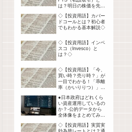
は？明日の株価を先読
みする！◇
◇【投資用語】カバー
ドコールとは？初心者
でもわかる基本解説◇
◇【投資用語】インベ
スコ（Invesco）と
は？◇
◇【投資用語】「今、
買い時？売り時？」が
一目でわかる！「乖離
率（かいりりつ）」を
徹底解説◇
●日本政府はどれくら
い資産運用しているの
か？-公的データから
全体像をまとめてみま
した●
◇【投資用語】実質実
効為替レートとは？通