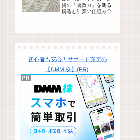
貨の「購買力」を測る
構造と計算の仕組み◇
初心者も安心！サポート充実の
【DMM 株】(PR)