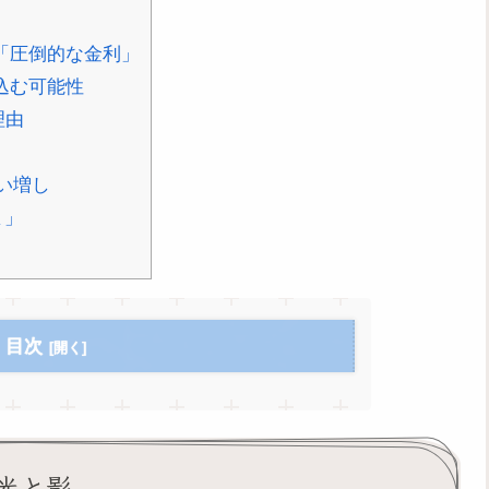
「圧倒的な金利」
込む可能性
理由
買い増し
ま」
目次
光と影