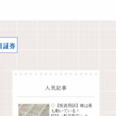
人気記事
◇【投資用語】株は夜
も動いている！
PTS（私設取引）と