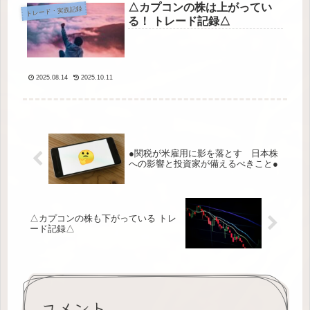
△カプコンの株は上がってい
トレード・実践記録
る！ トレード記録△
2025.08.14
2025.10.11
●関税が米雇用に影を落とす 日本株
への影響と投資家が備えるべきこと●
△カプコンの株も下がっている トレ
ード記録△
コメント