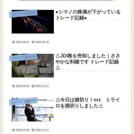
●シマノの株価が下がっている
トレード・実践記録
トレード記録●
2025.08.01
2026.08.05
△JDI株を売却しました｜ささ
トレード・実践記録
やかな利確です トレード記録
△
2025.09.19
2025.10.11
△今日は損切り！orz ミライ
トレード・実践記録
ロを損切りしました△
2025.10.02
2025.11.11