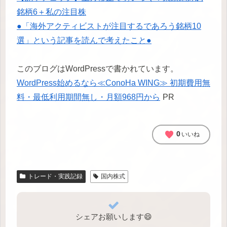
銘柄6＋私の注目株
●「海外アクティビストが注目するであろう銘柄10
選」という記事を読んで考えたこと●
このブログはWordPressで書かれています。
WordPress始めるなら≪ConoHa WING≫ 初期費用無
料・最低利用期間無し・月額968円から
PR
favorite
0
いいね
トレード・実践記録
国内株式
シェアお願いします😄