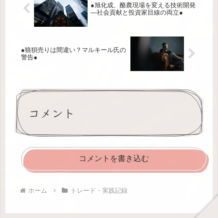
●旭化成、酪農現場を変える技術開発
—社会貢献と投資家目線の両立●
●狼狽売りは間違い？マルキール氏の
警告●
コメント
コメントを書き込む
ホーム
トレード・実践記録