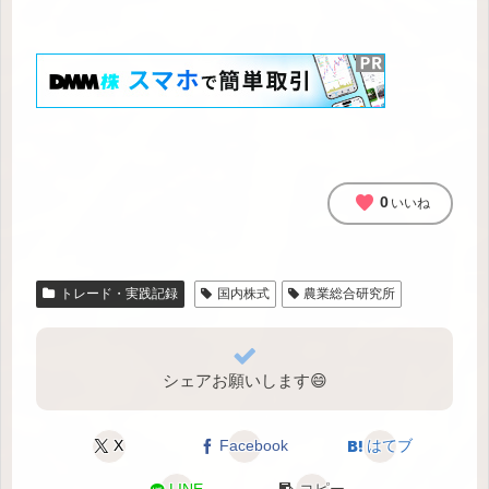
favorite
0
いいね
トレード・実践記録
国内株式
農業総合研究所
シェアお願いします😄
X
Facebook
はてブ