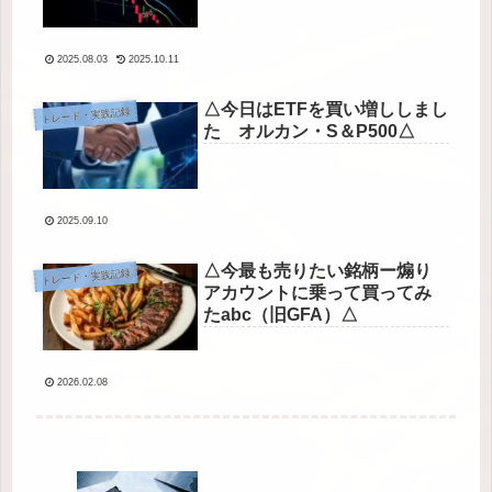
2025.08.03
2025.10.11
△今日はETFを買い増ししまし
トレード・実践記録
た オルカン・S＆P500△
2025.09.10
△今最も売りたい銘柄ー煽り
トレード・実践記録
アカウントに乗って買ってみ
たabc（旧GFA）△
2026.02.08