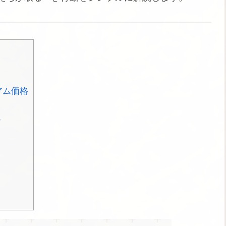
アム価格
？