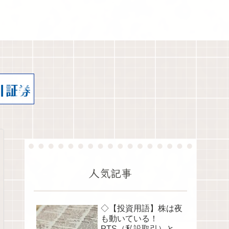
人気記事
◇【投資用語】株は夜
も動いている！
PTS（私設取引）と