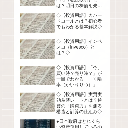
は？明日の株価を先読
みする！◇
◇【投資用語】カバー
ドコールとは？初心者
でもわかる基本解説◇
◇【投資用語】インベ
スコ（Invesco）と
は？◇
◇【投資用語】「今、
買い時？売り時？」が
一目でわかる！「乖離
率（かいりりつ）」を
徹底解説◇
◇【投資用語】実質実
効為替レートとは？通
貨の「購買力」を測る
構造と計算の仕組み◇
●日本政府はどれくら
い資産運用しているの