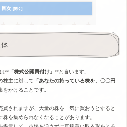
目次
正体
は**
「株式公開買付け」
**と言います。
の株主に対して
「あなたの持っている株を、〇〇円
集をかけることです。
売買されますが、大量の株を一気に買おうとすると
に株を集められなくなることがあります。
を提示して、市場を通さずに直接買い取る形をとる