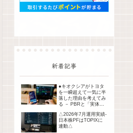
新着記事
●キオクシアがトヨタ
を一瞬超えて一気に半
落した理由を考えてみ
る － PBRと「実体資
産」から読み解く株価
△2026年7月運用実績-
の構造●
日本株PFはTOPIXに
連動△