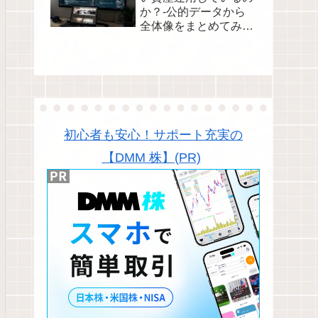
か？-公的データから
全体像をまとめてみま
した●
初心者も安心！サポート充実の
【DMM 株】(PR)