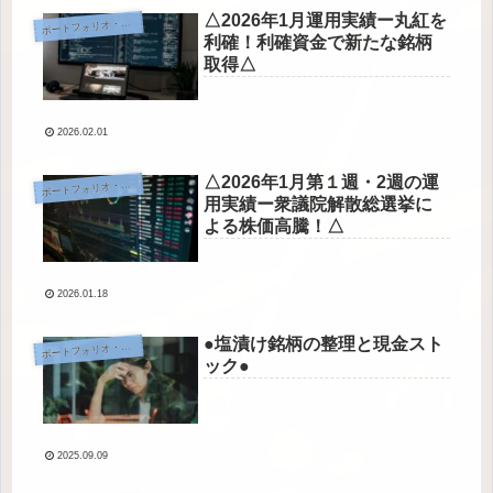
△2026年1月運用実績ー丸紅を
ートフォリオ・運用実績
ポ
利確！利確資金で新たな銘柄
取得△
2026.02.01
△2026年1月第１週・2週の運
ートフォリオ・運用実績
ポ
用実績ー衆議院解散総選挙に
よる株価高騰！△
2026.01.18
●塩漬け銘柄の整理と現金スト
ートフォリオ・運用実績
ポ
ック●
2025.09.09