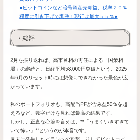
●ビットコインなど暗号資産売却益、税率２０％
程度に引き下げで調整！現行は最大５５％●
・総評
2月を振り返れば、高市首相の再任による「国策相
場」の継続と、日経平均58,000円突破という、2025
年6月のリセット時には想像もできなかった景色が広
がっています。
私のポートフォリオも、高配当PFが含み益50％を超
えるなど、数字だけを見れば最高の結果です。
しかし、正直な心境を言えば、**「うまくいきすぎて
いて怖い」**というのが本音です。
月末に発生したイランへの攻撃、そしてビットコイ