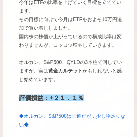
今年はETFの比率を上げていく目標を立ててい
ます。
その目標に向けて今月はETFをおよそ10万円追
加で買い増ししました。
国内株の株価が上がっているので構成比率は変
わりませんが、コツコツ増やしていきます。
オルカン、S&P500、QYLDの3本柱で回してい
ますが、実は
黄金カルテット
かもしれないと感
じ始めています。
評価損益：+２１．１％
◆オルカン、S&P500は王道だが…少し物足りな
い◆