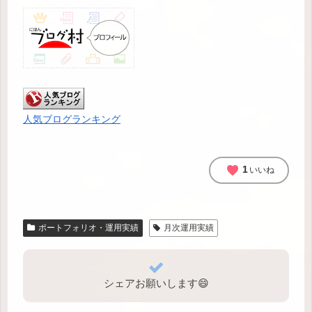
人気ブログランキング
favorite
1
いいね
ポートフォリオ・運用実績
月次運用実績
シェアお願いします😄