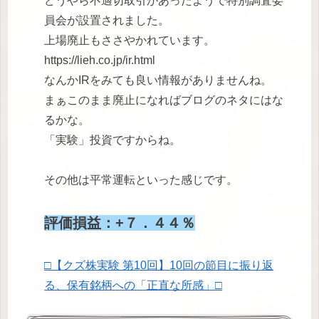
どうやら不適切取引があったようで特別調査委
員会が設置されました。
上場廃止もささやかれています。
https://lieh.co.jp/ir.html
なんかIRをみても良い情報がありませんね。
まぁこのまま廃止になればブログのネタにはな
るかな。
「実験」投資ですからね。
その他は平常運転といった感じです。
評価損益：+７．４４％
□【クズ株実験 第10回】10回の節目に振り返
る、保有銘柄への「正直な所感」□