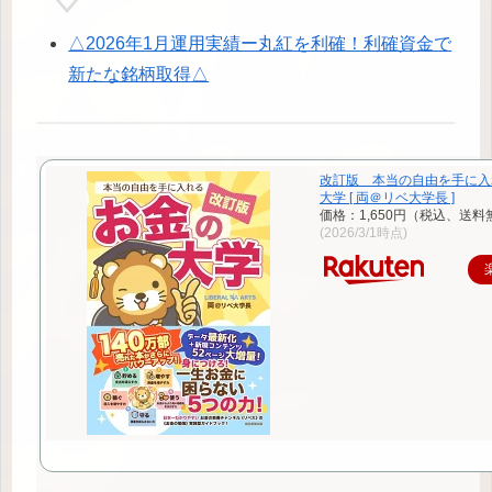
△2026年1月運用実績ー丸紅を利確！利確資金で
新たな銘柄取得△
改訂版 本当の自由を手に入
大学 [ 両＠リベ大学長 ]
価格：1,650円（税込、送料
(2026/3/1時点)