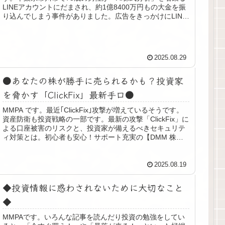
LINEアカウントにだまされ、約1億8400万円もの大金を振
り込んでしまう事件がありました。広告をきっかけにLINE
へ誘導され、「...
2025.08.29
●あなたの株が勝手に売られるかも？投資家
を脅かす「ClickFix」最新手口●
MMPA です。最近｢ClickFix｣攻撃が増えているそうです。
資産防衛も投資戦略の一部です。最新の攻撃「ClickFix」に
よる口座被害のリスクと、投資家が備えるべきセキュリテ
ィ対策とは。初心者も安心！サポート充実の【DMM 株】
(PR...
2025.08.19
◆投資情報に惑わされないために大切なこと
◆
MMPAです。いろんな記事を読んだり投資の勉強をしてい