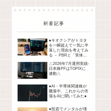
新着記事
●キオクシアがトヨタ
を一瞬超えて一気に半
落した理由を考えてみ
る － PBRと「実体資
産」から読み解く株価
△2026年7月運用実績-
の構造●
日本株PFはTOPIXに
連動△
●AI・半導体関連株が
騰落中、これからの市
場をAIに聞いてみた●
●投資でメンタルが壊