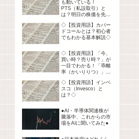
も動いている！
PTS（私設取引）と
は？明日の株価を先読
みする！◇
◇【投資用語】カバー
ドコールとは？初心者
でもわかる基本解説◇
◇【投資用語】「今、
買い時？売り時？」が
一目でわかる！「乖離
率（かいりりつ）」を
徹底解説◇
◇【投資用語】インベ
スコ（Invesco）と
は？◇
●AI・半導体関連株が
騰落中、これからの市
場をAIに聞いてみた●