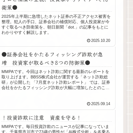
衛策●
2025年上半期に急増したネット証券の不正アクセス被害を
整理。犯人の手口、証券会社の補償対応、個人投資家が今
すぐ取るべき防衛策を、朝日新聞「dot.」の記事をもとに
わかりやすく解説します。
2025.10.20
●証券会社をかたるフィッシング詐欺が急
増 投資家が取るべき8つの防御策●
MMPAです。今回はネット詐欺に関する最新のレポートを
取り上げます。BBSS株式会社が運営する「ネット詐欺総
研」が公開した 「7月度ネット詐欺レポート」 では、証券
会社をかたるフィッシング詐欺が大幅に増加したとのこ
と。投資をしている方にとっ...
2025.09.14
！投資詐欺に注意 資産を守る！
MMPAです。毎日投資詐欺のニュースが記事になっていま
す。千葉県市川市で73歳の男性が「AI株式分析」を名乗る