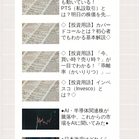
も動いている！
PTS（私設取引）と
は？明日の株価を先読
みする！◇
◇【投資用語】カバー
ドコールとは？初心者
でもわかる基本解説◇
◇【投資用語】「今、
買い時？売り時？」が
一目でわかる！「乖離
率（かいりりつ）」を
徹底解説◇
◇【投資用語】インベ
スコ（Invesco）と
は？◇
●AI・半導体関連株が
騰落中、これからの市
場をAIに聞いてみた●