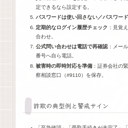
定できるなら設定する。
パスワードは使い回さない／パスワー
定期的なログイン履歴チェック
：見覚え
合わせ。
公式問い合わせは電話で再確認
：メー
番号へ自ら電話。
被害時の即時対応を準備
：証券会社の
察相談窓口（#9110）を保存。
詐欺の典型例と警戒サイン
「至急確認」「受取手続きが未完了」「