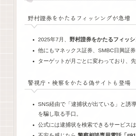
野村證券をかたるフィッシングが急増
2025年7月、
野村證券をかたるフィッシ
他にもマネックス証券、SMBC日興証
ターゲットが月ごとに変わっており、
警視庁・検察をかたる偽サイトも登場
SNS経由で「逮捕状が出ている」と誘
を騙し取る手口。
公式には逮捕状を検索できるサービス
不安を感じたら
警察相談専用電話「#91