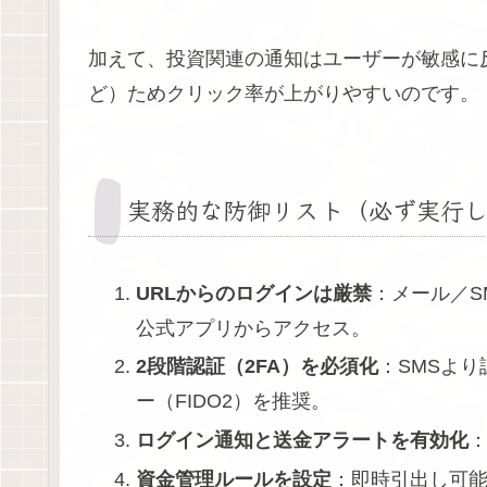
加えて、投資関連の通知はユーザーが敏感に
ど）ためクリック率が上がりやすいのです。
実務的な防御リスト（必ず実行し
URLからのログインは厳禁
：メール／S
公式アプリからアクセス。
2段階認証（2FA）を必須化
：SMSよ
ー（FIDO2）を推奨。
ログイン通知と送金アラートを有効化
資金管理ルールを設定
：即時引出し可