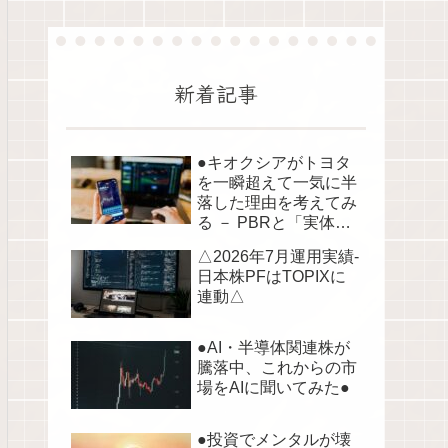
新着記事
●キオクシアがトヨタ
を一瞬超えて一気に半
落した理由を考えてみ
る － PBRと「実体資
産」から読み解く株価
△2026年7月運用実績-
の構造●
日本株PFはTOPIXに
連動△
●AI・半導体関連株が
騰落中、これからの市
場をAIに聞いてみた●
●投資でメンタルが壊