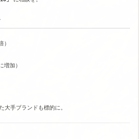
グ
2倍）
上に増加）
いった大手ブランドも標的に。