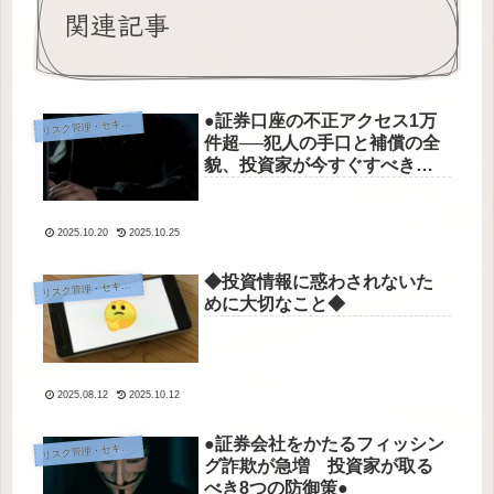
関連記事
●証券口座の不正アクセス1万
スク管理・セキュリティ
リ
件超──犯人の手口と補償の全
貌、投資家が今すぐすべき防
衛策●
2025.10.20
2025.10.25
◆投資情報に惑わされないた
スク管理・セキュリティ
リ
めに大切なこと◆
2025.08.12
2025.10.12
●証券会社をかたるフィッシン
スク管理・セキュリティ
リ
グ詐欺が急増 投資家が取る
べき8つの防御策●