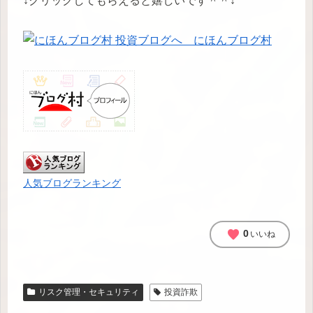
↓クリックしてもらえると嬉しいです＾＾↓
にほんブログ村
人気ブログランキング
favorite
0
いいね
リスク管理・セキュリティ
投資詐欺