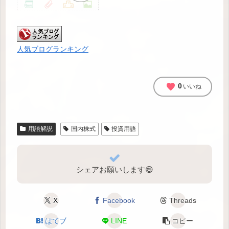
人気ブログランキング
favorite
0
いいね
用語解説
国内株式
投資用語
シェアお願いします😄
X
Facebook
Threads
はてブ
LINE
コピー