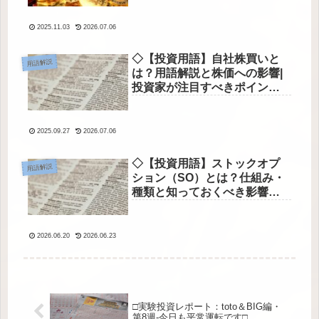
2025.11.03
2026.07.06
◇【投資用語】自社株買いと
用語解説
は？用語解説と株価への影響|
投資家が注目すべきポイント
◇
2025.09.27
2026.07.06
◇【投資用語】ストックオプ
用語解説
ション（SO）とは？仕組み・
種類と知っておくべき影響の
基礎知識◇
2026.06.20
2026.06.23
□実験投資レポート：toto＆BIG編・
第8週-今日も平常運転です□