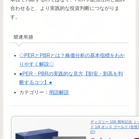
合わせると、より実践的な投資判断につながりま
す。
関連用語
◇PERとPBRとは？株価分析の基本指標をわか
りやすく解説◇
●PER・PBRの実践的な見方【割安・割高を判
断するコツ】●
カテゴリー：
用語解説
ディズニー 100 周年記念 ミ
ド 1/4 オンス ゴールド (全世
行)