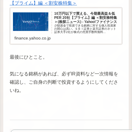
【プライム】編 ＜割安株特集＞
10万円以下で買える、今期最高益＆低
PER 20社【プライム】編 ＜割安株特集
＞(株探ニュース) - Yahoo!ファイナンス
少額資金で投資できる銘柄に対する個人投資家
の関心は高い。ＳＢＩ証券と楽天証券のネット
証券大手2社が株式の売買手数料無料...
finance.yahoo.co.jp
最後にひとこと。
気になる銘柄があれば、必ずIR資料など一次情報を
確認し、ご自身の判断で投資するようにしてくださ
いね。