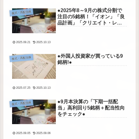
●2025年8～9月の株式分割で
株式・高配当株
注目の5銘柄！「イオン」「良
品計画」「クリエイト・レス
トランツ」にチャンスあり!●
2025.09.21
2025.10.13
●外国人投資家が買っている9
株式・高配当株
銘柄!●
2025.07.25
2025.10.13
●9月本決算の「下期一括配
株式・高配当株
当」高利回り5銘柄＋配当性向
をチェック●
2025.09.05
2025.09.06