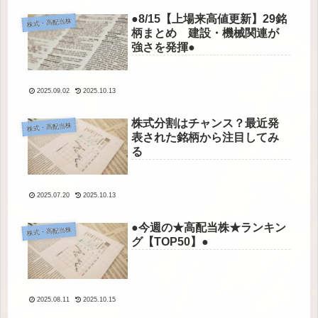
●8/15【上場来高値更新】29銘
株式・高配当株
柄まとめ 建設・機械関連が
強さを発揮●
2025.09.02
2025.10.13
株式分割はチャンス？最近発
株式・高配当株
表された銘柄から注目してみ
る
2025.07.20
2025.10.13
●今週の★高配当株★ランキン
株式・高配当株
グ【TOP50】●
2025.08.11
2025.10.15