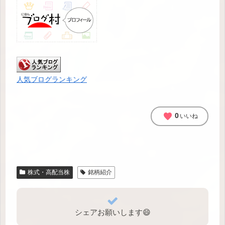
人気ブログランキング
favorite
0
いいね
株式・高配当株
銘柄紹介
シェアお願いします😄