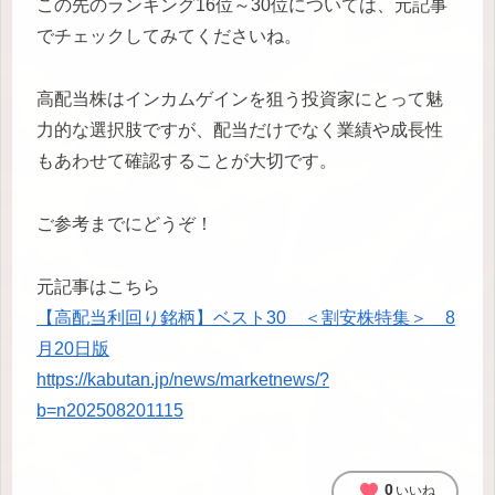
この先のランキング16位～30位については、元記事
でチェックしてみてくださいね。
高配当株はインカムゲインを狙う投資家にとって魅
力的な選択肢ですが、配当だけでなく業績や成長性
もあわせて確認することが大切です。
ご参考までにどうぞ！
元記事はこちら
【高配当利回り銘柄】ベスト30 ＜割安株特集＞ 8
月20日版
https://kabutan.jp/news/marketnews/?
b=n202508201115
favorite
0
いいね