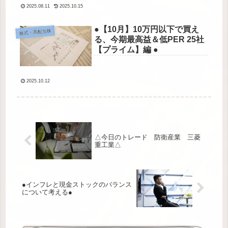
2025.08.11
2025.10.15
●【10月】10万円以下で買え
株式・高配当株
る、今期最高益＆低PER 25社
【プライム】編 ●
2025.10.12
△今日のトレード 防衛産業 三菱
重工業△
●インフレと現金ストックのバランス
について考える●