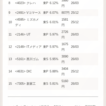
3580
8
<4023> クレハ
東P
6.12%
26/03
円
9
<2491> Vコマース
東P
6.07%
807円
25/12
<4595> ミズホメ
1581
10
東S
6.01%
25/12
ディ
円
2726
11
<2146> UT
東P
5.97%
26/03
円
1675
12
<2148> ITメディア
東P
5.97%
26/03
円
3090
13
<5161> 西川ゴム
東S
5.95%
26/03
円
3404
14
<4631> DIC
東P
5.88%
25/12
円
5160
15
<7305> 新家工
東S
5.81%
26/03
円