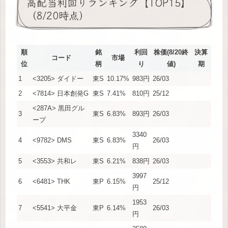
高配当利回りランキング【TOP15】
（8/20時点）
順
銘
利回
株価(8/20終
決算
コード
市場
位
柄
り
値)
期
1
<3205> ダイドー
東S
10.17%
983円
26/03
2
<7814> 日本創発G
東S
7.41%
810円
25/12
<287A> 黒田グル
3
東S
6.83%
893円
26/03
ープ
3340
4
<9782> DMS
東S
6.83%
26/03
円
5
<3553> 共和レ
東S
6.21%
838円
26/03
3997
6
<6481> THK
東P
6.15%
25/12
円
1953
7
<5541> 大平金
東P
6.14%
26/03
円