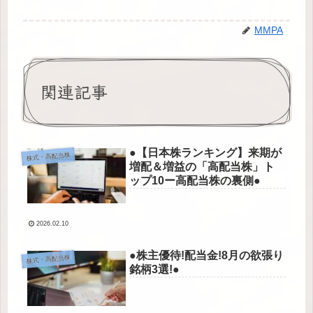
MMPA
関連記事
●【日本株ランキング】来期が
株式・高配当株
増配＆増益の「高配当株」ト
ップ10ー高配当株の裏側●
2026.02.10
●株主優待!配当金!8月の欲張り
株式・高配当株
銘柄3選!●