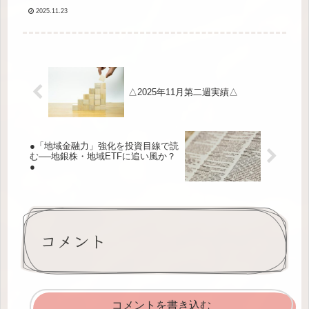
2025.11.23
△2025年11月第二週実績△
●「地域金融力」強化を投資目線で読
む──地銀株・地域ETFに追い風か？
●
コメント
コメントを書き込む