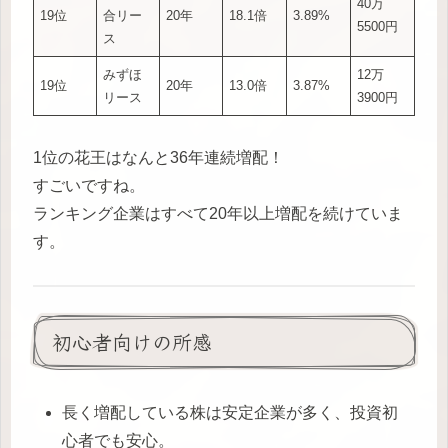
40万
19位
合リー
20年
18.1倍
3.89%
5500円
ス
みずほ
12万
19位
20年
13.0倍
3.87%
リース
3900円
1位の花王はなんと36年連続増配！
すごいですね。
ランキング企業はすべて20年以上増配を続けていま
す。
初心者向けの所感
長く増配している株は安定企業が多く、投資初
心者でも安心。