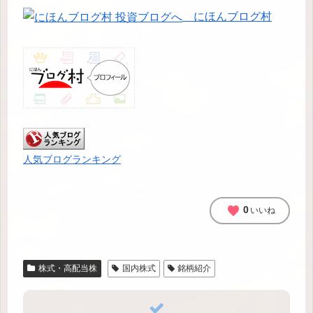
にほんブログ村
人気ブログランキング
favorite
0
いいね
株式・高配当株
国内株式
銘柄紹介