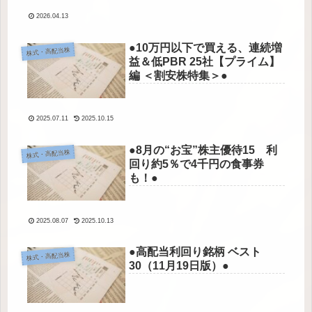
2026.04.13
●10万円以下で買える、連続増
株式・高配当株
益＆低PBR 25社【プライム】
編 ＜割安株特集＞●
2025.07.11
2025.10.15
●8月の“お宝”株主優待15 利
株式・高配当株
回り約5％で4千円の食事券
も！●
2025.08.07
2025.10.13
●高配当利回り銘柄 ベスト
株式・高配当株
30（11月19日版）●