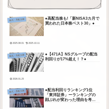
●高配当株も!「新NISA3カ月で
株式・高配当株
買われた日本株ベスト30」●
2025.08.01
2025.10.11
●【471A】NSグループの配当
株式・高配当株
利回りが17%超え！？●
2026.01.25
●配当利回りランキング1位
株式・高配当株
「東洋証券」ーランキングの
顔ぶれが変わった理由を考え
てみた●