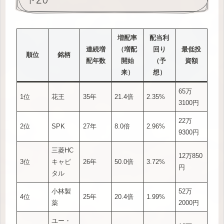
増配率
配当利
連続増
（増配
回り
最低投
順位
銘柄
配年数
開始
（予
資額
来）
想）
65万
1位
花王
35年
21.4倍
2.35%
3100円
22万
2位
SPK
27年
8.0倍
2.96%
9300円
三菱HC
12万850
3位
キャピ
26年
50.0倍
3.72%
円
タル
小林製
52万
4位
25年
20.4倍
1.99%
薬
2000円
ユー・