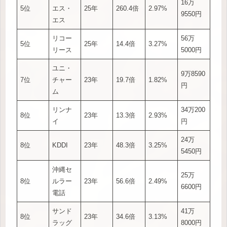
16万
5位
エス・
25年
260.4倍
2.97%
9550円
エス
リコー
56万
5位
25年
14.4倍
3.27%
リース
5000円
ユニ・
9万8590
7位
チャー
23年
19.7倍
1.82%
円
ム
リンナ
34万200
8位
23年
13.3倍
2.93%
イ
円
24万
8位
KDDI
23年
48.3倍
3.25%
5450円
沖縄セ
25万
8位
ルラー
23年
56.6倍
2.49%
6600円
電話
サンド
41万
8位
23年
34.6倍
3.13%
ラッグ
8000円