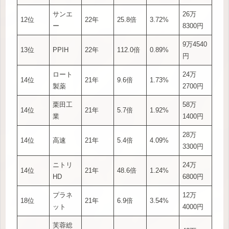
サンエ
26万
12位
22年
25.8倍
3.72%
ー
8300円
9万4540
13位
PPIH
22年
112.0倍
0.89%
円
ロート
24万
14位
21年
9.6倍
1.73%
製薬
2700円
栗田工
58万
14位
21年
5.7倍
1.92%
業
1400円
28万
14位
高速
21年
5.4倍
4.09%
3300円
ニトリ
24万
14位
21年
48.6倍
1.24%
HD
6800円
プラネ
12万
18位
21年
6.9倍
3.54%
ット
4000円
芙蓉総