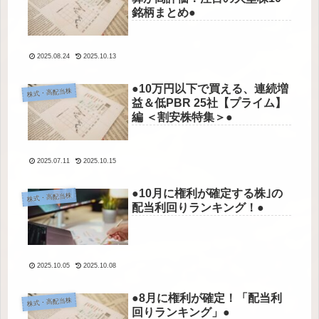
銘柄まとめ●
2025.08.24
2025.10.13
●10万円以下で買える、連続増
株式・高配当株
益＆低PBR 25社【プライム】
編 ＜割安株特集＞●
2025.07.11
2025.10.15
●10月に権利が確定する株｣の
株式・高配当株
配当利回りランキング！●
2025.10.05
2025.10.08
●8月に権利が確定！「配当利
株式・高配当株
回りランキング」●