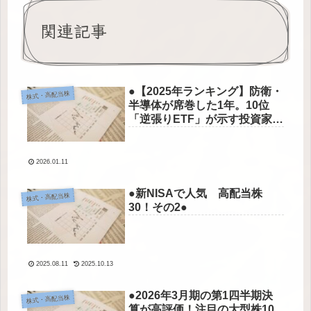
関連記事
●【2025年ランキング】防衛・
株式・高配当株
半導体が席巻した1年。10位
「逆張りETF」が示す投資家の
本音とは？●
2026.01.11
●新NISAで人気 高配当株
株式・高配当株
30！その2●
2025.08.11
2025.10.13
●2026年3月期の第1四半期決
株式・高配当株
算が高評価！注目の大型株10