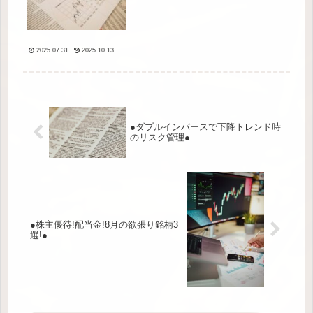
2025.07.31
2025.10.13
●ダブルインバースで下降トレンド時
のリスク管理●
●株主優待!配当金!8月の欲張り銘柄3
選!●