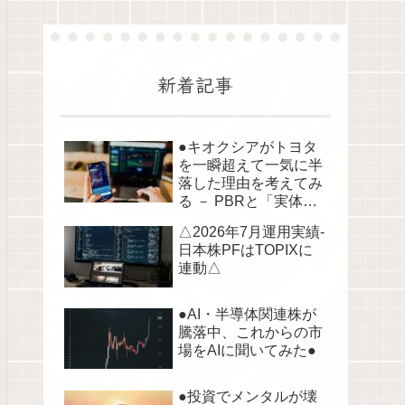
新着記事
●キオクシアがトヨタ
を一瞬超えて一気に半
落した理由を考えてみ
る － PBRと「実体資
産」から読み解く株価
△2026年7月運用実績-
の構造●
日本株PFはTOPIXに
連動△
●AI・半導体関連株が
騰落中、これからの市
場をAIに聞いてみた●
●投資でメンタルが壊