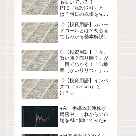
も動いている！
PTS（私設取引）と
は？明日の株価を先読
みする！◇
◇【投資用語】カバー
ドコールとは？初心者
でもわかる基本解説◇
◇【投資用語】「今、
買い時？売り時？」が
一目でわかる！「乖離
率（かいりりつ）」を
徹底解説◇
◇【投資用語】インベ
スコ（Invesco）と
は？◇
●AI・半導体関連株が
騰落中、これからの市
場をAIに聞いてみた●
●日本政府はどれくら