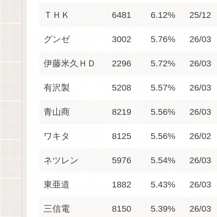
ＴＨＫ
6481
6.12%
25/12
グンゼ
3002
5.76%
26/03
伊藤米久ＨＤ
2296
5.72%
26/03
有沢製
5208
5.57%
26/03
青山商
8219
5.56%
26/03
ワキタ
8125
5.56%
26/02
ネツレン
5976
5.54%
26/03
東亜道
1882
5.43%
26/03
三信電
8150
5.39%
26/03