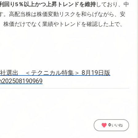
利回り5％以上かつ上昇トレンドを維持
しており、中
す。高配当株は株価変動リスクを和らげながら、安
。株価だけでなく業績やトレンドを確認した上で、
社選出 ＜テクニカル特集＞ 8月19日版
=n202508190969
favorite
0
いいね