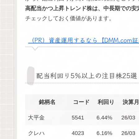
高配当かつ上昇トレンド株は、中長期での安
チェックしておく価値があります。
（PR）資産運用するなら【DMM.com
配当利回り5％以上の注目株25選
銘柄名
コード
利回り
決算
大平金
5541
6.44%
26/03
クレハ
4023
6.16%
26/03