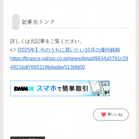
記事元リンク
詳しくは元記事をご覧ください。
👉
[2025年】今のうちに買いたい10月の優待銘柄
https://finance.yahoo.co.jp/news/detail/9934a5791c29
4921bdf7665119bdadbe513bfd00
favorite
0
いいね