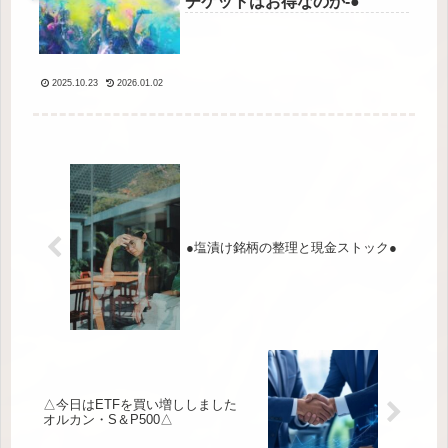
チケットはお得なのか-●
2025.10.23
2026.01.02
●塩漬け銘柄の整理と現金ストック●
△今日はETFを買い増ししました
オルカン・S＆P500△