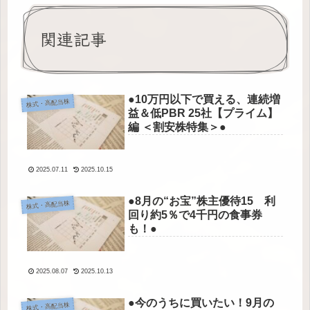
関連記事
●10万円以下で買える、連続増
株式・高配当株
益＆低PBR 25社【プライム】
編 ＜割安株特集＞●
2025.07.11
2025.10.15
●8月の“お宝”株主優待15 利
株式・高配当株
回り約5％で4千円の食事券
も！●
2025.08.07
2025.10.13
●今のうちに買いたい！9月の
株式・高配当株