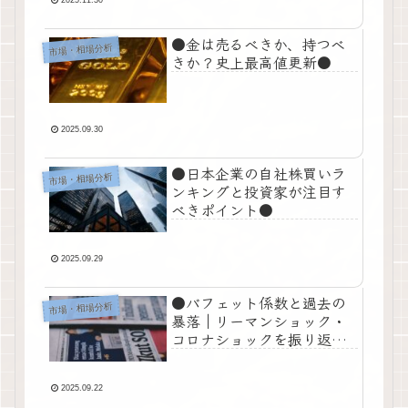
●金は売るべきか、持つべ
市場・相場分析
きか？史上最高値更新●
2025.09.30
●日本企業の自社株買いラ
市場・相場分析
ンキングと投資家が注目す
べきポイント●
2025.09.29
●バフェット係数と過去の
市場・相場分析
暴落｜リーマンショック・
コロナショックを振り返る
●
2025.09.22