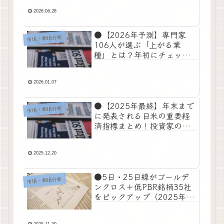
2026.06.28
●【2026年予測】専門家
市場・相場分析
106人が選ぶ「上がる業
種」とは？年初にチェック
したい日本株の有望テーマ
●
2026.01.07
●【2025年最終】年末まで
市場・相場分析
に発表される日米の重要経
済指標まとめ！投資家の注
意点とは？●
2025.12.20
●5日・25日線がゴールデ
市場・相場分析
ンクロス＋低PBR銘柄35社
をピックアップ（2025年11
月28日）●
2025.11.30