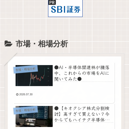
市場・相場分析
●AI・半導体関連株が騰落
市場・相場分析
中、これからの市場をAIに
聞いてみた●
2026.07.30
●【キオクシア株式分割検
市場・相場分析
討】高すぎて買えない？今
からでもハイテク半導体株
に乗れる現実的な投資術●