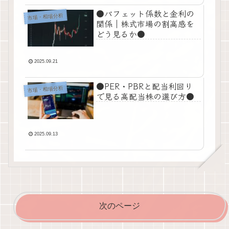
●バフェット係数と金利の
市場・相場分析
関係｜株式市場の割高感を
どう見るか●
2025.09.21
●PER・PBRと配当利回り
市場・相場分析
で見る高配当株の選び方●
2025.09.13
次のページ