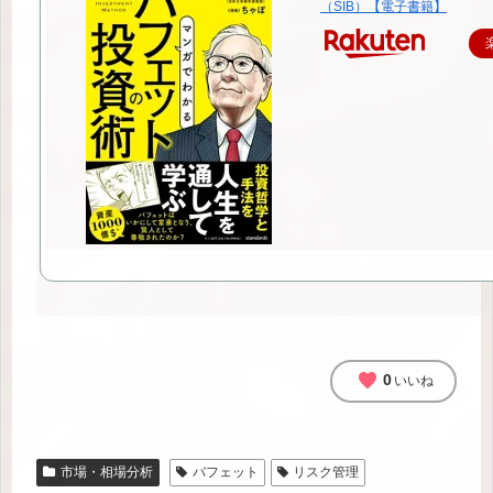
（SIB）【電子書籍】
favorite
0
いいね
市場・相場分析
バフェット
リスク管理