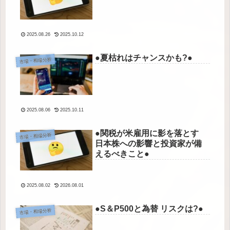
2025.08.26
2025.10.12
●夏枯れはチャンスかも?●
市場・相場分析
2025.08.06
2025.10.11
●関税が米雇用に影を落とす
市場・相場分析
日本株への影響と投資家が備
えるべきこと●
2025.08.02
2026.08.01
●S＆P500と為替 リスクは?●
市場・相場分析