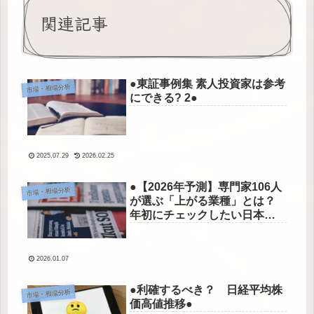
関連記事
●東証事例集 素人投資家は参考
市場・相場分析
にできる? 2●
2025.07.29
2026.02.25
●【2026年予測】専門家106人
市場・相場分析
が選ぶ「上がる業種」とは？
年初にチェックしたい日本株
の有望テーマ●
2026.01.07
●利確するべき？ 日経平均株
市場・相場分析
価高値推移●