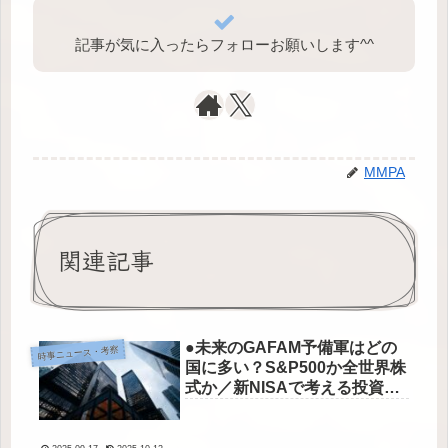
記事が気に入ったらフォローお願いします^⁠^⁠
MMPA
関連記事
●未来のGAFAM予備軍はどの
時事ニュース・考察
国に多い？S&P500か全世界株
式か／新NISAで考える投資信
託選び●