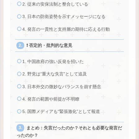
2. 従来の安保法制と整合している
3. 日本の防衛姿勢を示すメッセージになる
4. 発言の一貫性と支持層の期待に応える行動
❗ 否定的・批判的な意見
1. 中国政府の強い反発を招いた
2. 野党は“重大な失言”として追及
3. 日本外交の微妙なバランスを崩す懸念
4. 発言の範囲や前提が不明瞭
5. 国際メディアも“緊張激化”として報道
まとめ：失言だったのか？それとも必要な発言だ
ったのか？