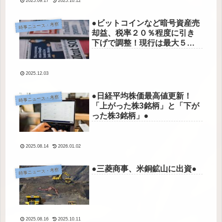
2025.09.17
2025.10.12
●ビットコインなど暗号資産売
時事ニュース・考察
却益、税率２０％程度に引き
下げで調整！現行は最大５
５％●
2025.12.03
●日経平均株価最高値更新！
時事ニュース・考察
「上がった株3銘柄」と「下が
った株3銘柄」●
2025.08.14
2026.01.02
●三菱商事、米銅鉱山に出資●
時事ニュース・考察
2025.08.16
2025.10.11