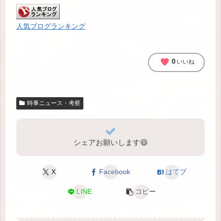
人気ブログランキング
favorite
0
いいね
時事ニュース・考察
シェアお願いします😄
X
Facebook
はてブ
LINE
コピー