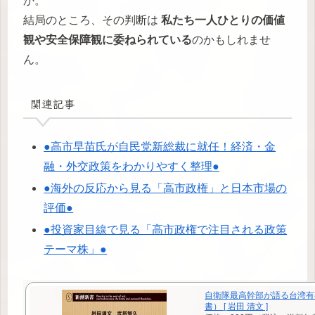
か。
結局のところ、その判断は
私たち一人ひとりの価値
観や安全保障観に委ねられている
のかもしれませ
ん。
関連記事
●高市早苗氏が自民党新総裁に就任！経済・金
融・外交政策をわかりやすく整理●
●海外の反応から見る「高市政権」と日本市場の
評価●
●投資家目線で見る「高市政権で注目される政策
テーマ株」●
自衛隊最高幹部が語る台湾有
書） [ 岩田 清文 ]