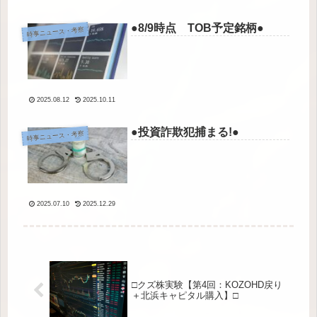
●8/9時点 TOB予定銘柄●
時事ニュース・考察
2025.08.12
2025.10.11
●投資詐欺犯捕まる!●
時事ニュース・考察
2025.07.10
2025.12.29
□クズ株実験【第4回：KOZOHD戻り
＋北浜キャピタル購入】□