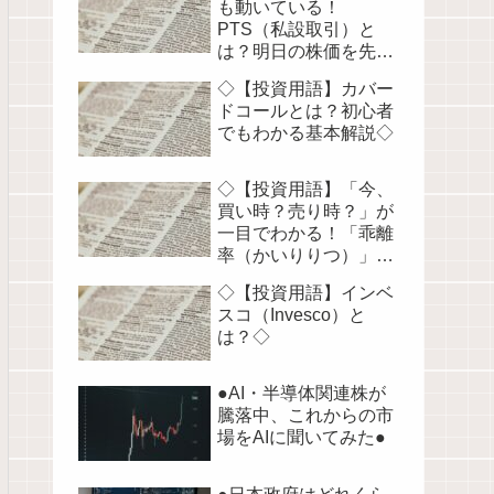
も動いている！
PTS（私設取引）と
は？明日の株価を先読
みする！◇
◇【投資用語】カバー
ドコールとは？初心者
でもわかる基本解説◇
◇【投資用語】「今、
買い時？売り時？」が
一目でわかる！「乖離
率（かいりりつ）」を
徹底解説◇
◇【投資用語】インベ
スコ（Invesco）と
は？◇
●AI・半導体関連株が
騰落中、これからの市
場をAIに聞いてみた●