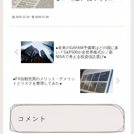
つ）」を徹底解説◇
2025.12.18
2026.07.06
●未来のGAFAM予備軍はどの国に多
い？S&P500か全世界株式か／新
NISAで考える投資信託選び●
●FX自動売買のメリット・デメリッ
トとリスクを整理してみた●
コメント