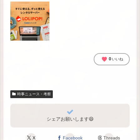
favorite
0
いいね
時事ニュース・考察
シェアお願いします😄
X
Facebook
Threads