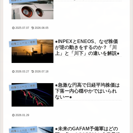
2025.07.07
2026.08.05
●INPEXとENEOS、なぜ株価
時事ニュース・考察
が逆の動きをするのか？「川
上」と「川下」の違いを解説●
2026.03.27
2026.07.18
●急激な円高で日経平均株価は
時事ニュース・考察
下落ー内心穏やかではいられ
ないー●
2026.01.29
●未来のGAFAM予備軍はどの
時事ニュース・考察