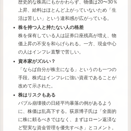
歴史的な株高にもかかわらず、物価は20〜30％
上昇、給料はほとんど上がっていないため「生
活は苦しい」という違和感が広がっている。
株を持つ人と持たない人の格差
株を保有している人は証券口座残高が増え、物
価上昇の不安を和らげられる。一方、現金中心
の人はインフレ直撃で苦しい。
資本家がズルい？
「ならば自分が株主になる」というのも一つの
手段。株式はインフレに強い資産であることが
改めて示された。
株はリスクもある
バブル崩壊後の日経平均暴落の例があるよう
に、株価は乱高下する。荻原博子氏は「全面的
に株に頼るべきではなく、まずはローン返済な
ど堅実な資金管理を優先すべき」とコメント。