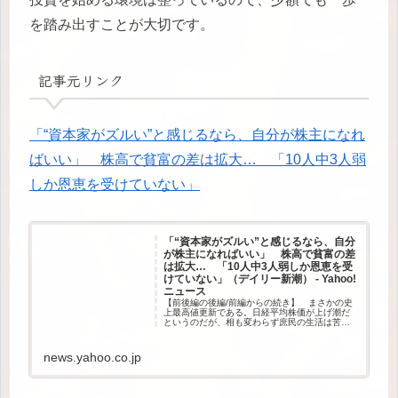
を踏み出すことが大切です。
記事元リンク
「“資本家がズルい”と感じるなら、自分が株主になれ
ばいい」 株高で貧富の差は拡大… 「10人中3人弱
しか恩恵を受けていない」
「“資本家がズルい”と感じるなら、自分
が株主になればいい」 株高で貧富の差
は拡大… 「10人中3人弱しか恩恵を受
けていない」（デイリー新潮） - Yahoo!
ニュース
【前後編の後編/前編からの続き】 まさかの史
上最高値更新である。日経平均株価が上げ潮だ
というのだが、相も変わらず庶民の生活は苦し
いままだ。投資に流れているはずの膨大なマネ
ーは、いったいどこへ消え
news.yahoo.co.jp