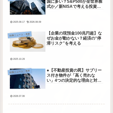
国に多い？S&P500か全世界株
式か／新NISAで考える投資信
託選び●
2025.09.17
2026.08.09
【企業の現預金100兆円超】な
時事ニュース・考察
ぜお金が動かない？経済の“停
滞リスク”を考える
2025.10.29
●【不動産投資の罠】サブリー
時事ニュース・考察
ス付き物件が「高く売れな
い」4つの決定的な理由と対策
●
2026.07.06